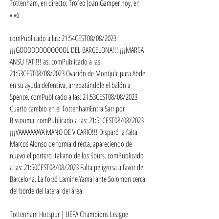
Tottenham, en directo: Trofeo Joan Gamper hoy, en 
vivo
comPublicado a las: 21:54CEST08/08/2023 
¡¡¡GOOOOOOOOOOOOL DEL BARCELONA!!! ¡¡¡MARCA 
ANSU FATI!!! as. comPublicado a las: 
21:53CEST08/08/2023 Ovación de Montjuïc para Abde 
en su ayuda defensiva, arrebatándole el balón a 
Spence. comPublicado a las: 21:53CEST08/08/2023 
Cuarto cambio en el TottenhamEntra Sarr por 
Bissouma. comPublicado a las: 21:51CEST08/08/2023 
¡¡¡VAAAAAAAYA MANO DE VICARIO!!! Disparó la falta 
Marcos Alonso de forma directa, apareciendo de 
nuevo el portero italiano de los Spurs. comPublicado 
a las: 21:50CEST08/08/2023 Falta peligrosa a favor del 
Barcelona. La forzó Lamine Yamal ante Solomon cerca 
del borde del lateral del área.
Tottenham Hotspur | UEFA Champions League 