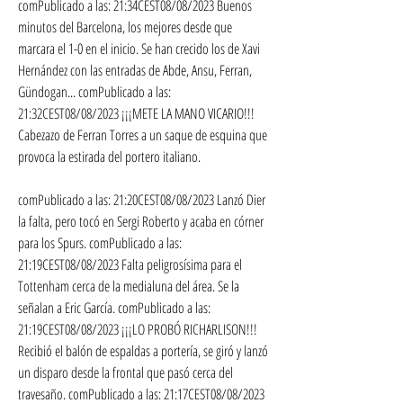
comPublicado a las: 21:34CEST08/08/2023 Buenos 
minutos del Barcelona, los mejores desde que 
marcara el 1-0 en el inicio. Se han crecido los de Xavi 
Hernández con las entradas de Abde, Ansu, Ferran, 
Gündogan... comPublicado a las: 
21:32CEST08/08/2023 ¡¡¡METE LA MANO VICARIO!!! 
Cabezazo de Ferran Torres a un saque de esquina que 
provoca la estirada del portero italiano.
comPublicado a las: 21:20CEST08/08/2023 Lanzó Dier 
la falta, pero tocó en Sergi Roberto y acaba en córner 
para los Spurs. comPublicado a las: 
21:19CEST08/08/2023 Falta peligrosísima para el 
Tottenham cerca de la medialuna del área. Se la 
señalan a Eric García. comPublicado a las: 
21:19CEST08/08/2023 ¡¡¡LO PROBÓ RICHARLISON!!! 
Recibió el balón de espaldas a portería, se giró y lanzó 
un disparo desde la frontal que pasó cerca del 
travesaño. comPublicado a las: 21:17CEST08/08/2023 