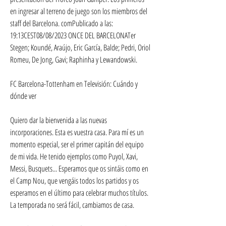
en ingresar al terreno de juego son los miembros del 
staff del Barcelona. comPublicado a las: 
19:13CEST08/08/2023 ONCE DEL BARCELONATer 
Stegen; Koundé, Araújo, Eric García, Balde; Pedri, Oriol 
Romeu, De Jong, Gavi; Raphinha y Lewandowski.
FC Barcelona-Tottenham en Televisión: Cuándo y 
dónde ver
Quiero dar la bienvenida a las nuevas 
incorporaciones. Esta es vuestra casa. Para mí es un 
momento especial, ser el primer capitán del equipo 
de mi vida. He tenido ejemplos como Puyol, Xavi, 
Messi, Busquets... Esperamos que os sintáis como en 
el Camp Nou, que vengáis todos los partidos y os 
esperamos en el último para celebrar muchos títulos. 
La temporada no será fácil, cambiamos de casa.