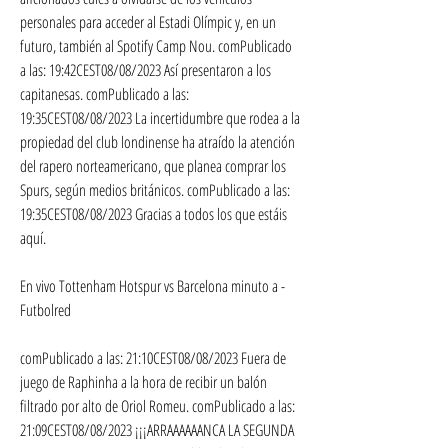
personales para acceder al Estadi Olímpic y, en un 
futuro, también al Spotify Camp Nou. comPublicado 
a las: 19:42CEST08/08/2023 Así presentaron a los 
capitanesas. comPublicado a las: 
19:35CEST08/08/2023 La incertidumbre que rodea a la 
propiedad del club londinense ha atraído la atención 
del rapero norteamericano, que planea comprar los 
Spurs, según medios británicos. comPublicado a las: 
19:35CEST08/08/2023 Gracias a todos los que estáis 
aquí.
En vivo Tottenham Hotspur vs Barcelona minuto a - 
Futbolred
comPublicado a las: 21:10CEST08/08/2023 Fuera de 
juego de Raphinha a la hora de recibir un balón 
filtrado por alto de Oriol Romeu. comPublicado a las: 
21:09CEST08/08/2023 ¡¡¡ARRAAAAAANCA LA SEGUNDA 