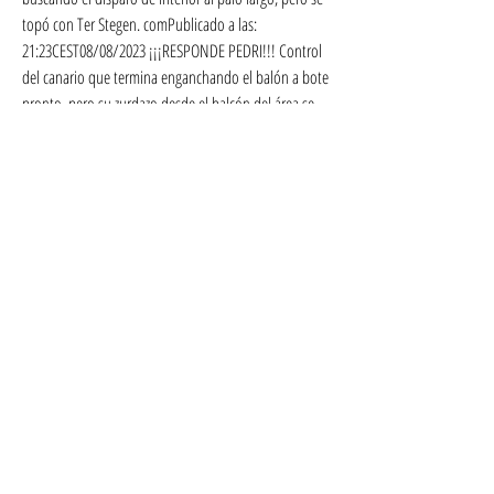
topó con Ter Stegen. comPublicado a las: 
21:23CEST08/08/2023 ¡¡¡RESPONDE PEDRI!!! Control 
del canario que termina enganchando el balón a bote 
pronto, pero su zurdazo desde el balcón del área se 
fue cerca del larguero. comPublicado a las: 
21:21CEST08/08/2023 Se incomodaron Davinson 
Sánchez y Richarlison en el saque de esquina de Lo 
Celso, terminando la acción en saque de puerta para 
el Barcelona.
Problemas para los de Xavi Hernández. comPublicado 
a las: 20:40CEST08/08/2023 ¡¡¡GOOOOOOOOOOL DEL 
TOTTENHAM!!! ¡¡¡DOBLETE DE SKIPP!!! as. 
comPublicado a las: 20:39CEST08/08/2023 Se 
recupera Bissouma, que se dolía después de una 
entrada a destiempo de Lewandowski. comPublicado 
a las: 20:38CEST08/08/2023 ¡PIDE PENALTI EL 
TOTTENHAM! Reclamaba Solomon mano de Balde 