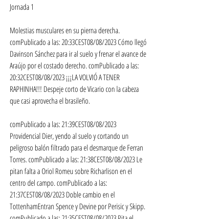
Jornada 1
Molestias musculares en su pierna derecha. 
comPublicado a las: 20:33CEST08/08/2023 Cómo llegó 
Davinson Sánchez para ir al suelo y frenar el avance de 
Araújo por el costado derecho. comPublicado a las: 
20:32CEST08/08/2023 ¡¡¡LA VOLVIÓ A TENER 
RAPHINHA!!! Despeje corto de Vicario con la cabeza 
que casi aprovecha el brasileño.
comPublicado a las: 21:39CEST08/08/2023 
Providencial Dier, yendo al suelo y cortando un 
peligroso balón filtrado para el desmarque de Ferran 
Torres. comPublicado a las: 21:38CEST08/08/2023 Le 
pitan falta a Oriol Romeu sobre Richarlison en el 
centro del campo. comPublicado a las: 
21:37CEST08/08/2023 Doble cambio en el 
TottenhamEntran Spence y Devine por Perisic y Skipp. 
comPublicado a las: 21:35CEST08/08/2023 Pita el 