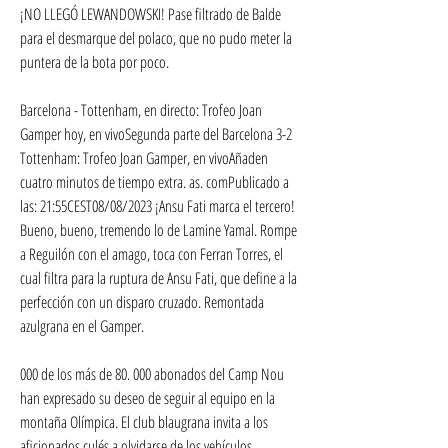
¡NO LLEGÓ LEWANDOWSKI! Pase filtrado de Balde 
para el desmarque del polaco, que no pudo meter la 
puntera de la bota por poco.
Barcelona - Tottenham, en directo: Trofeo Joan 
Gamper hoy, en vivoSegunda parte del Barcelona 3-2 
Tottenham: Trofeo Joan Gamper, en vivoAñaden 
cuatro minutos de tiempo extra. as. comPublicado a 
las: 21:55CEST08/08/2023 ¡Ansu Fati marca el tercero! 
Bueno, bueno, tremendo lo de Lamine Yamal. Rompe 
a Reguilón con el amago, toca con Ferran Torres, el 
cual filtra para la ruptura de Ansu Fati, que define a la 
perfección con un disparo cruzado. Remontada 
azulgrana en el Gamper.
000 de los más de 80. 000 abonados del Camp Nou 
han expresado su deseo de seguir al equipo en la 
montaña Olímpica. El club blaugrana invita a los 
aficionados culés a olvidarse de los vehículos 