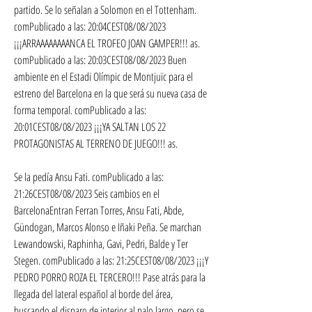
partido. Se lo señalan a Solomon en el Tottenham. 
comPublicado a las: 20:04CEST08/08/2023 
¡¡¡ARRAAAAAAAANCA EL TROFEO JOAN GAMPER!!! as. 
comPublicado a las: 20:03CEST08/08/2023 Buen 
ambiente en el Estadi Olímpic de Montjuïc para el 
estreno del Barcelona en la que será su nueva casa de 
forma temporal. comPublicado a las: 
20:01CEST08/08/2023 ¡¡¡YA SALTAN LOS 22 
PROTAGONISTAS AL TERRENO DE JUEGO!!! as.
Se la pedía Ansu Fati. comPublicado a las: 
21:26CEST08/08/2023 Seis cambios en el 
BarcelonaEntran Ferran Torres, Ansu Fati, Abde, 
Gündogan, Marcos Alonso e Iñaki Peña. Se marchan 
Lewandowski, Raphinha, Gavi, Pedri, Balde y Ter 
Stegen. comPublicado a las: 21:25CEST08/08/2023 ¡¡¡Y 
PEDRO PORRO ROZA EL TERCERO!!! Pase atrás para la 
llegada del lateral español al borde del área, 
buscando el disparo de interior al palo largo, pero se 