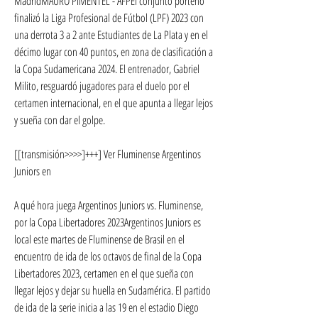
MadridMAURO PIMENTEL - AFPEl conjunto porteño 
finalizó la Liga Profesional de Fútbol (LPF) 2023 con 
una derrota 3 a 2 ante Estudiantes de La Plata y en el 
décimo lugar con 40 puntos, en zona de clasificación a 
la Copa Sudamericana 2024. El entrenador, Gabriel 
Milito, resguardó jugadores para el duelo por el 
certamen internacional, en el que apunta a llegar lejos 
y sueña con dar el golpe.
[[transmisión>>>>]+++] Ver Fluminense Argentinos 
Juniors en
A qué hora juega Argentinos Juniors vs. Fluminense, 
por la Copa Libertadores 2023Argentinos Juniors es 
local este martes de Fluminense de Brasil en el 
encuentro de ida de los octavos de final de la Copa 
Libertadores 2023, certamen en el que sueña con 
llegar lejos y dejar su huella en Sudamérica. El partido 
de ida de la serie inicia a las 19 en el estadio Diego 