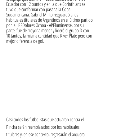
Ecuador con 12 puntos y en la que Corinthians se 
tuvo que conformar con pasar a la Copa 
Sudamericana. Gabriel Milito resguardó a los 
habituales titulares de Argentinos en el último partido 
por la LPFDolores Ochoa - APFluminense, por su 
parte, fue de mayor a menor y lideró el grupo D con 
10 tantos, la misma cantidad que River Plate pero con 
mejor diferencia de gol.
Casi todos los futbolistas que actuaron contra el 
Pincha serán reemplazados por los habituales 
titulares y, en ese contexto, regresarán el arquero 