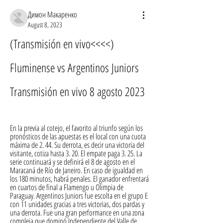
Димон Макаренко
August 8, 2023
(Transmisión en vivo<<<<) 
Fluminense vs Argentinos Juniors 
Transmisión en vivo 8 agosto 2023
En la previa al cotejo, el favorito al triunfo según los 
pronósticos de las apuestas es el local con una cuota 
máxima de 2. 44. Su derrota, es decir una victoria del 
visitante, cotiza hasta 3. 20. El empate paga 3. 25. La 
serie continuará y se definirá el 8 de agosto en el 
Maracaná de Río de Janeiro. En caso de igualdad en 
los 180 minutos, habrá penales. El ganador enfrentará 
en cuartos de final a Flamengo u Olimpia de 
Paraguay. Argentinos Juniors fue escolta en el grupo E 
con 11 unidades gracias a tres victorias, dos pardas y 
una derrota. Fue una gran performance en una zona 
compleja que dominó Independiente del Valle de 