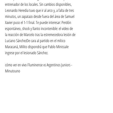
entrenador de los locales. Sin cambios disponibles, 
Leonardo Heredia tuvo que ir al arco y, a falta de tres 
minutos, un zapatazo desde fuera del área de Samuel 
Xavier puso el 1-1 final. Te puede interesar: Perdón 
espontáneo, shock y llanto incontenible: el video de 
la reacción de Marcelo tras la estremecedora lesión de 
Luciano SánchezDe cara al partido en el mítico 
Maracaná, Milito dispondrá que Pablo Minissale 
ingrese por el lesionado Sánchez.
cómo ver en vivo Fluminense vs Argentinos Juniors - 
Minutouno
Argentinos Juniors visitará al Fluminense este martes 8 
de agosto en Río de Janeiro, con la esperanza de dar 
el batacazo en la revancha de los octavos de final de la 
Copa Libertadores 2023. El partido, que tendrá sede 
en el Estadio Maracaná desde las 19. 00 horas, se 