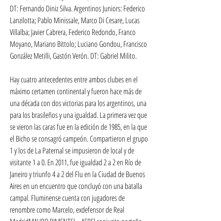
DT: Fernando Diniz Silva. Argentinos Juniors: Federico 
Lanzilotta; Pablo Minissale, Marco Di Cesare, Lucas 
Villalba; Javier Cabrera, Federico Redondo, Franco 
Moyano, Mariano Bittolo; Luciano Gondou, Francisco 
González Metilli, Gastón Verón. DT: Gabriel Milito.
Hay cuatro antecedentes entre ambos clubes en el 
máximo certamen continental y fueron hace más de 
una década con dos victorias para los argentinos, una 
para los brasileños y una igualdad. La primera vez que 
se vieron las caras fue en la edición de 1985, en la que 
el Bicho se consagró campeón. Compartieron el grupo 
1 y los de La Paternal se impusieron de local y de 
visitante 1 a 0. En 2011, fue igualdad 2 a 2 en Río de 
Janeiro y triunfo 4 a 2 del Flu en la Ciudad de Buenos 
Aires en un encuentro que concluyó con una batalla 
campal. Fluminense cuenta con jugadores de 
renombre como Marcelo, exdefensor de Real 