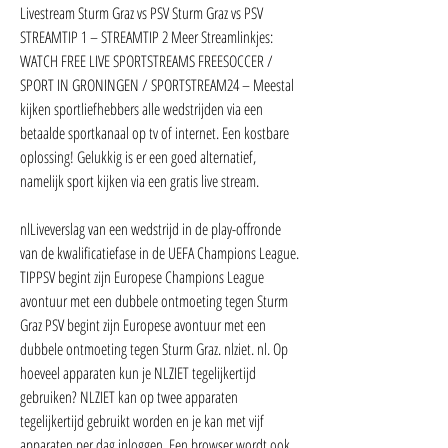
Livestream Sturm Graz vs PSV Sturm Graz vs PSV 
STREAMTIP 1 – STREAMTIP 2 Meer Streamlinkjes: 
WATCH FREE LIVE SPORTSTREAMS FREESOCCER / 
SPORT IN GRONINGEN / SPORTSTREAM24 – Meestal 
kijken sportliefhebbers alle wedstrijden via een 
betaalde sportkanaal op tv of internet. Een kostbare 
oplossing! Gelukkig is er een goed alternatief, 
namelijk sport kijken via een gratis live stream.
nlLiveverslag van een wedstrijd in de play-offronde 
van de kwalificatiefase in de UEFA Champions League. 
TIPPSV begint zijn Europese Champions League 
avontuur met een dubbele ontmoeting tegen Sturm 
Graz PSV begint zijn Europese avontuur met een 
dubbele ontmoeting tegen Sturm Graz. nlziet. nl. Op 
hoeveel apparaten kun je NLZIET tegelijkertijd 
gebruiken? NLZIET kan op twee apparaten 
tegelijkertijd gebruikt worden en je kan met vijf 
apparaten per dag inloggen. Een browser wordt ook 