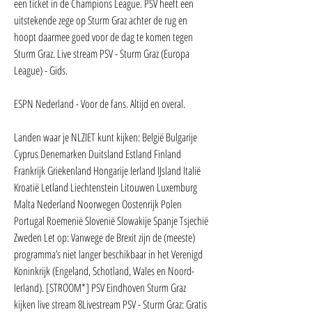
een ticket in de Champions League. PSV heeft een 
uitstekende zege op Sturm Graz achter de rug en 
hoopt daarmee goed voor de dag te komen tegen 
Sturm Graz. Live stream PSV - Sturm Graz (Europa 
League) - Gids.
ESPN Nederland - Voor de fans. Altijd en overal.
Landen waar je NLZIET kunt kijken: België Bulgarije 
Cyprus Denemarken Duitsland Estland Finland 
Frankrijk Griekenland Hongarije Ierland IJsland Italië 
Kroatië Letland Liechtenstein Litouwen Luxemburg 
Malta Nederland Noorwegen Oostenrijk Polen 
Portugal Roemenië Slovenië Slowakije Spanje Tsjechië 
Zweden Let op: Vanwege de Brexit zijn de (meeste) 
programma’s niet langer beschikbaar in het Verenigd 
Koninkrijk (Engeland, Schotland, Wales en Noord-
Ierland). [STROOM*] PSV Eindhoven Sturm Graz 
kijken live stream 8Livestream PSV - Sturm Graz: Gratis 