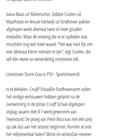
Ivana Maas uit Molenschot, Debbie Coolen uit 
Maarheeze en Anouk Hartwijk uit Eindhoven pakten 
afgelopen week allemaal twee of meer gouden 
medailles. Maar de ervaring die ze er opdeden was 
misschien nog wel meer waard: "Het was heel fijn om 
met allemaal kleine mensen te zijn", zegt Coolen, die 
zelf één meter en eenendertig centimeter telt.
Livestream Sturm Graz vs PSV - Sportstream24
tv te bekijken. Cruijff SchaalDe Eindhovenaren zullen 
het nodige vertrouwen hebben getankt na de 
overwinning in de Johan Cruijff Schaal afgelopen 
vrijdag, waarin met 0-1 werd gewonnen van 
Feyenoord. De ploeg van Peter Bosz kan met één prijs 
op zak dus aan het seizoen beginnen. Kunnen ze ook 
het miljoenenbal halen? Winst en verliesDan moeten 