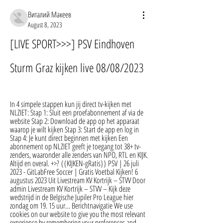
Виталий Макеев
August 8, 2023
[LIVE SPORT>>>] PSV Eindhoven 
Sturm Graz kijken live 08/08/2023
In 4 simpele stappen kun jij direct tv-kijken met 
NLZIET: Stap 1: Sluit een proefabonnement af via de 
website Stap 2: Download de app op het apparaat 
waarop je wilt kijken Stap 3: Start de app en log in 
Stap 4: Je kunt direct beginnen met kijken Een 
abonnement op NLZIET geeft je toegang tot 38+ tv-
zenders, waaronder alle zenders van NPO, RTL en KIJK. 
Altijd en overal. +>? {{KIJKEN-gRatis}} PSV | 26 juli 
2023 - GitLabFree Soccer | Gratis Voetbal Kijken! 6 
augustus 2023 Uit Livestream KV Kortrijk – STVV Door 
admin Livestream KV Kortrijk – STVV – Kijk deze 
wedstrijd in de Belgische Jupiler Pro League hier 
zondag om 19. 15 uur… Berichtnavigatie We use 
cookies on our website to give you the most relevant 
experience by remembering your preferences and 