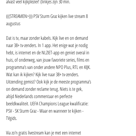
alvast veel kijkplezier! (linkjes zijn 30 min.
(((STREAMEN>))) PSV Sturm Graz kijken live stream 8 
augustus
Dat is tv, maar zonder kabels. Kijk live en on demand 
naar 38+ tv-zenders. In 1 app. Het enige wat je nodig 
hebt, is internet en de NLZIET-app en geniet overal in 
huis, of onderweg, van jouw favoriete series, films en 
programma’s van onder andere NPO Plus, RTL en KIJK. 
Wat kan ik kijken? Kijk live naar 38+ tv-zenders. 
Uitzending gemist? Ook kijk je de meeste programma’s 
on demand zonder reclame terug. Niets is te gek, 
altijd Nederlands commentaar en perfecte 
beeldkwaliteit. UEFA Champions League kwalificatie: 
PSV - SK Sturm Graz - Waar en wanneer te kijken - 
TVgids.
Via zo’n gratis livestream kan je met een internet 