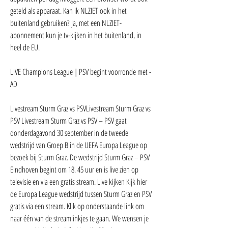
geteld als apparaat. Kan ik NLZIET ook in het 
buitenland gebruiken? Ja, met een NLZIET-
abonnement kun je tv-kijken in het buitenland, in 
heel de EU.
LIVE Champions League | PSV begint voorronde met - 
AD
Livestream Sturm Graz vs PSVLivestream Sturm Graz vs 
PSV Livestream Sturm Graz vs PSV – PSV gaat 
donderdagavond 30 september in de tweede 
wedstrijd van Groep B in de UEFA Europa League op 
bezoek bij Sturm Graz. De wedstrijd Sturm Graz – PSV 
Eindhoven begint om 18. 45 uur en is live zien op 
televisie en via een gratis stream. Live kijken Kijk hier 
de Europa League wedstrijd tussen Sturm Graz en PSV 
gratis via een stream. Klik op onderstaande link om 
naar één van de streamlinkjes te gaan. We wensen je 