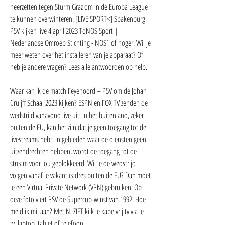
neerzetten tegen Sturm Graz om in de Europa League 
te kunnen overwinteren. [LIVE SPORT<] Spakenburg 
PSV kijken live 4 april 2023 ToNOS Sport | 
Nederlandse Omroep Stichting - NOS1 of hoger. Wil je 
meer weten over het installeren van je apparaat? Of 
heb je andere vragen? Lees alle antwoorden op help.
Waar kan ik de match Feyenoord – PSV om de Johan 
Cruijff Schaal 2023 kijken? ESPN en FOX TV zenden de 
wedstrijd vanavond live uit. In het buitenland, zeker 
buiten de EU, kan het zijn dat je geen toegang tot de 
livestreams hebt. In gebieden waar de diensten geen 
uitzendrechten hebben, wordt de toegang tot de 
stream voor jou geblokkeerd. Wil je de wedstrijd 
volgen vanaf je vakantieadres buiten de EU? Dan moet 
je een Virtual Private Network (VPN) gebruiken. Op 
deze foto viert PSV de Supercup-winst van 1992. Hoe 
meld ik mij aan? Met NLZIET kijk je kabelvrij tv via je 
tv, laptop, tablet of telefoon.