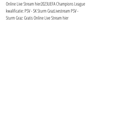
Online Live Stream hier2023UEFA Champions League 
kwalificatie: PSV - SK Sturm GrazLivestream PSV - 
Sturm Graz: Gratis Online Live Stream hier 
kijkenLaatste update: 6 augustus 2023 Bekijk hier de 
live stream van de wedstrijd tussen PSV en Sturm Graz, 
oftewel de wedstrijd in de derde voorronde van de 
Champions League tussen PSV en het Oostenrijkse 
Sturm Graz.
Live stream PSV - Sturm Graz (Europa League) - Gids.tv
((streamen<<)) PSV Eindhoven Sturm Graz kijken live 
08.08.20
[STROOM*] PSV Eindhoven Sturm Graz kijken live 
stream 8"zondagHond Tessa is het geheime wapen 
van Waterschap Aa en Maas voor het opsporen van 
beverholen. En dat is hard nodig, want het aantal 
bevers en dus ook hun burchten neemt flink toe. 