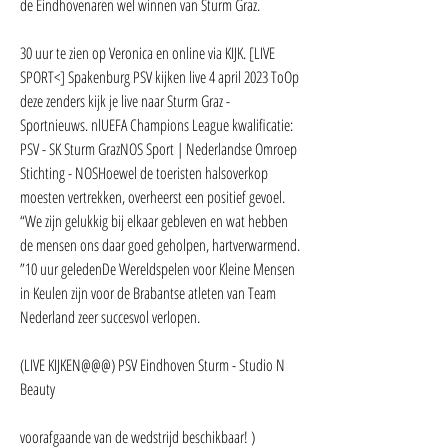
de Eindhovenaren wel winnen van Sturm Graz.
30 uur te zien op Veronica en online via KIJK. [LIVE 
SPORT<] Spakenburg PSV kijken live 4 april 2023 ToOp 
deze zenders kijk je live naar Sturm Graz - 
Sportnieuws. nlUEFA Champions League kwalificatie: 
PSV - SK Sturm GrazNOS Sport | Nederlandse Omroep 
Stichting - NOSHoewel de toeristen halsoverkop 
moesten vertrekken, overheerst een positief gevoel. 
“We zijn gelukkig bij elkaar gebleven en wat hebben 
de mensen ons daar goed geholpen, hartverwarmend. 
”10 uur geledenDe Wereldspelen voor Kleine Mensen 
in Keulen zijn voor de Brabantse atleten van Team 
Nederland zeer succesvol verlopen.
(LIVE KIJKEN@@@) PSV Eindhoven Sturm - Studio N 
Beauty
voorafgaande van de wedstrijd beschikbaar! ) 