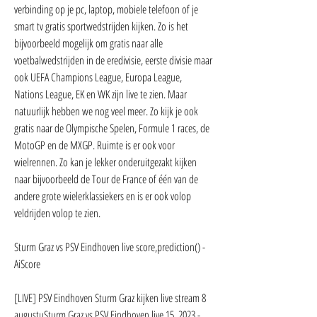
verbinding op je pc, laptop, mobiele telefoon of je 
smart tv gratis sportwedstrijden kijken. Zo is het 
bijvoorbeeld mogelijk om gratis naar alle 
voetbalwedstrijden in de eredivisie, eerste divisie maar 
ook UEFA Champions League, Europa League, 
Nations League, EK en WK zijn live te zien. Maar 
natuurlijk hebben we nog veel meer. Zo kijk je ook 
gratis naar de Olympische Spelen, Formule 1 races, de 
MotoGP en de MXGP. Ruimte is er ook voor 
wielrennen. Zo kan je lekker onderuitgezakt kijken 
naar bijvoorbeeld de Tour de France of één van de 
andere grote wielerklassiekers en is er ook volop 
veldrijden volop te zien.
Sturm Graz vs PSV Eindhoven live score,prediction() - 
AiScore
[LIVE] PSV Eindhoven Sturm Graz kijken live stream 8 
augustuSturm Graz vs PSV Eindhoven live 15. 2023 - 