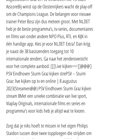
AzscoreBij winst op de Oostenrijkers wacht de play-off 
om de Champions League. De belangen voor nieuwe 
trainer Peter Bosz zijn dus meteen groot. Met NLZIET 
heb je de beste programma’s, tv-series, documentaires 
en films van onder andere NPO Plus, RTL en KIJK in 
één handige app. Kies je voor NLZIET Extra? Dan krijg 
je naast de 38 basiszenders toegang tot 10 
internationale zenders. Ga naar het zenderoverzicht 
voor het complete aanbod. [[[Live kijken===]]@@@] 
PSV Eindhoven Sturm Graz kijken strePSV – Sturm 
Graz: live kijken op tv en online | 8 augustus 
2023(Streamen@@) PSV Eindhoven Sturm Graz kijken 
stream 8Met een unieke combinatie van live sport, 
Viaplay Originals, internationale films en series en 
programma's voor kids heb je altijd wat te kiezen.
Zorg dat je niks hoeft te missen in het eigen Philips 
Staidon tussen deze twee topploegen die strijden om 