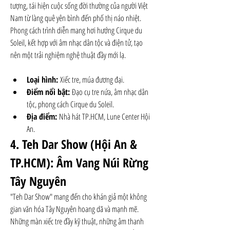
tượng, tái hiện cuộc sống đời thường của người Việt 
Nam từ làng quê yên bình đến phố thị náo nhiệt. 
Phong cách trình diễn mang hơi hướng Cirque du 
Soleil, kết hợp với âm nhạc dân tộc và điện tử, tạo 
nên một trải nghiệm nghệ thuật đầy mới lạ.
Loại hình:
 Xiếc tre, múa đương đại.
Điểm nổi bật:
 Đạo cụ tre nứa, âm nhạc dân 
tộc, phong cách Cirque du Soleil.
Địa điểm:
 Nhà hát TP.HCM, Lune Center Hội 
An.
4. Teh Dar Show (Hội An & 
TP.HCM): Âm Vang Núi Rừng 
Tây Nguyên
"Teh Dar Show" mang đến cho khán giả một không 
gian văn hóa Tây Nguyên hoang dã và mạnh mẽ. 
Những màn xiếc tre đầy kỹ thuật, những âm thanh 