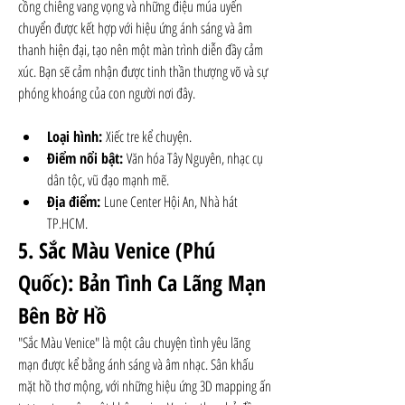
cồng chiêng vang vọng và những điệu múa uyển 
chuyển được kết hợp với hiệu ứng ánh sáng và âm 
thanh hiện đại, tạo nên một màn trình diễn đầy cảm 
xúc. Bạn sẽ cảm nhận được tinh thần thượng võ và sự 
phóng khoáng của con người nơi đây.
Loại hình:
 Xiếc tre kể chuyện.
Điểm nổi bật:
 Văn hóa Tây Nguyên, nhạc cụ 
dân tộc, vũ đạo mạnh mẽ.
Địa điểm:
 Lune Center Hội An, Nhà hát 
TP.HCM.
5. Sắc Màu Venice (Phú 
Quốc): Bản Tình Ca Lãng Mạn 
Bên Bờ Hồ
"Sắc Màu Venice" là một câu chuyện tình yêu lãng 
mạn được kể bằng ánh sáng và âm nhạc. Sân khấu 
mặt hồ thơ mộng, với những hiệu ứng 3D mapping ấn 