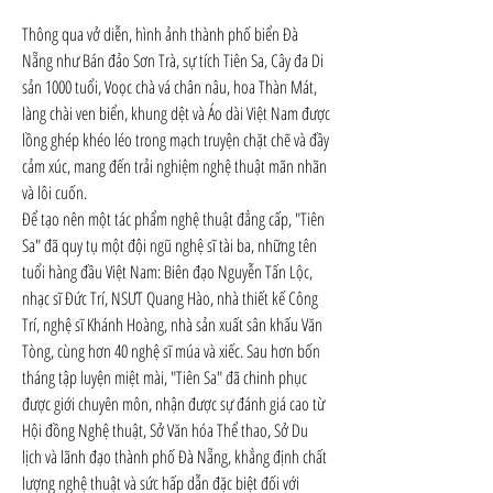
Thông qua vở diễn, hình ảnh thành phố biển Đà 
Nẵng như Bán đảo Sơn Trà, sự tích Tiên Sa, Cây đa Di 
sản 1000 tuổi, Voọc chà vá chân nâu, hoa Thàn Mát, 
làng chài ven biển, khung dệt và Áo dài Việt Nam được 
lồng ghép khéo léo trong mạch truyện chặt chẽ và đầy 
cảm xúc, mang đến trải nghiệm nghệ thuật mãn nhãn 
và lôi cuốn.
Để tạo nên một tác phẩm nghệ thuật đẳng cấp, "Tiên 
Sa" đã quy tụ một đội ngũ nghệ sĩ tài ba, những tên 
tuổi hàng đầu Việt Nam: Biên đạo Nguyễn Tấn Lộc, 
nhạc sĩ Đức Trí, NSƯT Quang Hào, nhà thiết kế Công 
Trí, nghệ sĩ Khánh Hoàng, nhà sản xuất sân khấu Văn 
Tòng, cùng hơn 40 nghệ sĩ múa và xiếc. Sau hơn bốn 
tháng tập luyện miệt mài, "Tiên Sa" đã chinh phục 
được giới chuyên môn, nhận được sự đánh giá cao từ 
Hội đồng Nghệ thuật, Sở Văn hóa Thể thao, Sở Du 
lịch và lãnh đạo thành phố Đà Nẵng, khẳng định chất 
lượng nghệ thuật và sức hấp dẫn đặc biệt đối với 