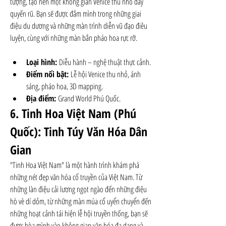
tượng, tạo nên một không gian Venice thu nhỏ đầy 
quyến rũ. Bạn sẽ được đắm mình trong những giai 
điệu du dương và những màn trình diễn vũ đạo điêu 
luyện, cùng với những màn bắn pháo hoa rực rỡ.
Loại hình:
 Diễu hành – nghệ thuật thực cảnh.
Điểm nổi bật:
 Lễ hội Venice thu nhỏ, ánh 
sáng, pháo hoa, 3D mapping.
Địa điểm:
 Grand World Phú Quốc.
6. Tinh Hoa Việt Nam (Phú 
Quốc): Tinh Túy Văn Hóa Dân 
Gian
"Tinh Hoa Việt Nam" là một hành trình khám phá 
những nét đẹp văn hóa cổ truyền của Việt Nam. Từ 
những làn điệu cải lương ngọt ngào đến những điệu 
hò vè dí dỏm, từ những màn múa cổ uyển chuyển đến 
những hoạt cảnh tái hiện lễ hội truyền thống, bạn sẽ 
được hòa mình vào không gian văn hóa đa dạng và 