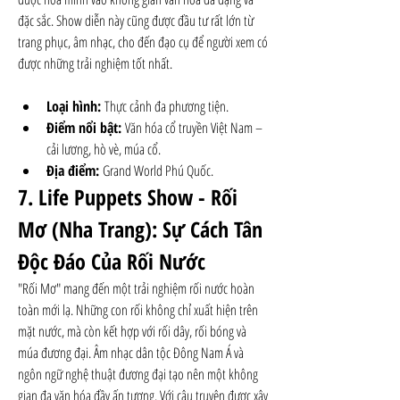
đặc sắc. Show diễn này cũng được đầu tư rất lớn từ 
trang phục, âm nhạc, cho đến đạo cụ để người xem có 
được những trải nghiệm tốt nhất.
Loại hình:
 Thực cảnh đa phương tiện.
Điểm nổi bật:
 Văn hóa cổ truyền Việt Nam – 
cải lương, hò vè, múa cổ.
Địa điểm:
 Grand World Phú Quốc.
7. Life Puppets Show - Rối 
Mơ (Nha Trang): Sự Cách Tân 
Độc Đáo Của Rối Nước
"Rối Mơ" mang đến một trải nghiệm rối nước hoàn 
toàn mới lạ. Những con rối không chỉ xuất hiện trên 
mặt nước, mà còn kết hợp với rối dây, rối bóng và 
múa đương đại. Âm nhạc dân tộc Đông Nam Á và 
ngôn ngữ nghệ thuật đương đại tạo nên một không 
gian đa văn hóa đầy ấn tượng. Với câu truyện được xây 