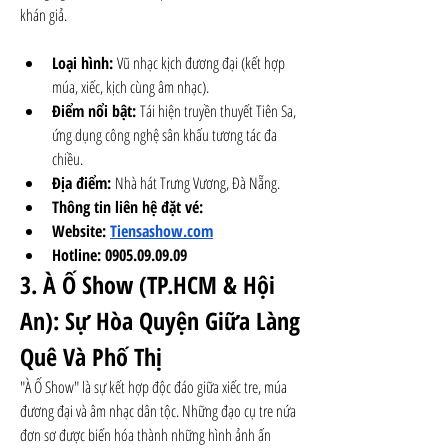
khán giả.
Loại hình:
 Vũ nhạc kịch đương đại (kết hợp 
múa, xiếc, kịch cùng âm nhạc).
Điểm nổi bật:
 Tái hiện truyền thuyết Tiên Sa, 
ứng dụng công nghệ sân khấu tương tác đa 
chiều.
Địa điểm:
 Nhà hát Trưng Vương, Đà Nẵng.
Thông tin liên hệ đặt vé: 
Website: 
Tiensashow.com
Hotline: 0905.09.09.09
3. À Ố Show (TP.HCM & Hội 
An): Sự Hòa Quyện Giữa Làng 
Quê Và Phố Thị
"À Ố Show" là sự kết hợp độc đáo giữa xiếc tre, múa 
đương đại và âm nhạc dân tộc. Những đạo cụ tre nứa 
đơn sơ được biến hóa thành những hình ảnh ấn 