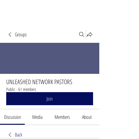
Groups
UNLEASHED NETWORK PASTORS
Public
·
61 members
Join
Discussion
Media
Members
About
Back