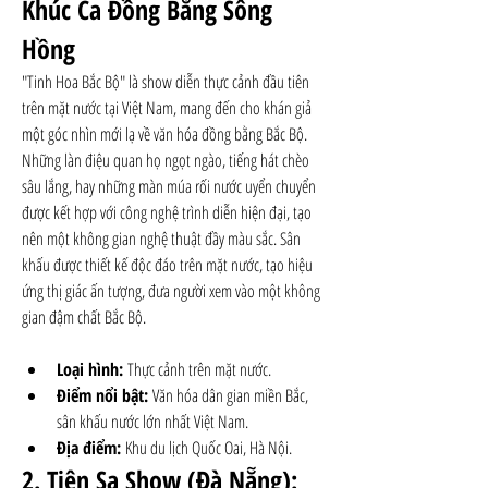
Khúc Ca Đồng Bằng Sông 
Hồng
"Tinh Hoa Bắc Bộ" là show diễn thực cảnh đầu tiên 
trên mặt nước tại Việt Nam, mang đến cho khán giả 
một góc nhìn mới lạ về văn hóa đồng bằng Bắc Bộ. 
Những làn điệu quan họ ngọt ngào, tiếng hát chèo 
sâu lắng, hay những màn múa rối nước uyển chuyển 
được kết hợp với công nghệ trình diễn hiện đại, tạo 
nên một không gian nghệ thuật đầy màu sắc. Sân 
khấu được thiết kế độc đáo trên mặt nước, tạo hiệu 
ứng thị giác ấn tượng, đưa người xem vào một không 
gian đậm chất Bắc Bộ.
Loại hình:
 Thực cảnh trên mặt nước.
Điểm nổi bật:
 Văn hóa dân gian miền Bắc, 
sân khấu nước lớn nhất Việt Nam.
Địa điểm:
 Khu du lịch Quốc Oai, Hà Nội.
2. Tiên Sa Show (Đà Nẵng): 