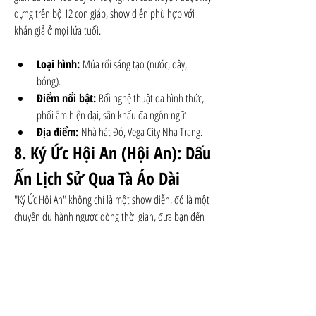
dựng trên bộ 12 con giáp, show diễn phù hợp với 
khán giả ở mọi lứa tuổi.
Loại hình:
 Múa rối sáng tạo (nước, dây, 
bóng).
Điểm nổi bật:
 Rối nghệ thuật đa hình thức, 
phối âm hiện đại, sân khấu đa ngôn ngữ.
Địa điểm:
 Nhà hát Đó, Vega City Nha Trang.
8. Ký Ức Hội An (Hội An): Dấu 
Ấn Lịch Sử Qua Tà Áo Dài
"Ký Ức Hội An" không chỉ là một show diễn, đó là một 
chuyến du hành ngược dòng thời gian, đưa bạn đến 
với những giai đoạn lịch sử và văn hóa đặc sắc của 
phố Hội. Sân khấu ngoài trời rộng 25.000m², nơi hơn 
500 diễn viên chuyên nghiệp tái hiện những câu 
chuyện cổ kính bằng ngôn ngữ của tà áo dài. Mỗi 
chương, mỗi màn trình diễn là một bức tranh sống 