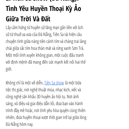
Tình Yêu Huyền Thoại Kỳ Ảo 
Giữa Trời Và Đất
Lấy cảm hứng từ huyền sử lãng mạn gắn liền với lịch 
sử từ thuở xa xưa của Đà Nẵng, Tiên Sa tái hiện câu 
chuyện tình giữa nàng tiên cánh tím và chàng trai làng 
chài giữa sắc tím hoa thàn mát và rừng xanh Sơn Trà. 
Một mối tình xuyên không gian, một cuộc đấu tranh 
với định mệnh đã mang đến sức mạnh kết nối hai thế 
giới.
Không chỉ là một vở diễn, 
Tiên Sa show
 là một bữa 
tiệc thị giác, nơi nghệ thuật múa, nhạc kịch, xiếc và 
công nghệ sân khấu 3D huyền ảo hội tụ. Nơi ánh 
sáng, vũ điệu và giai điệu dẫn lối, đưa bạn vào hành 
trình đầy mê hoặc, nơi tình yêu hòa quyện cùng thiên 
nhiên, đưa huyền thoại vượt thời gian trở lại giữa lòng 
Đà Nẵng hôm nay.