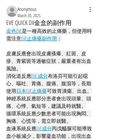
Anonymous
March 20, 2025
EVE QUICK DX金盒的副作用
金色EVE
是一種高效的止痛藥，但使用時
需注意
EVE止痛藥副作用
：
皮膚反應會出現皮膚搔癢、紅斑、皮
疹、青紫斑等過敏症狀，嚴重者有出血
風險。
消化道反應
EVE 成分
布洛芬可能引起噁
心、嘔吐、胃痛、腹痛、腹瀉等，長期
使用
日本EVE止痛藥
可致胃潰瘍、出血。
神經系統反應部分患者會出現頭暈、頭
痛、心悸、氣短等，建議及時就醫。
循環系統反應少數患者可能出現胸悶、
胸痛、心慌等，需立即就醫。
血液系統反應
EVE成分
丙戊醯脲可能導致
血小板減少，影響凝血功能，出現出血