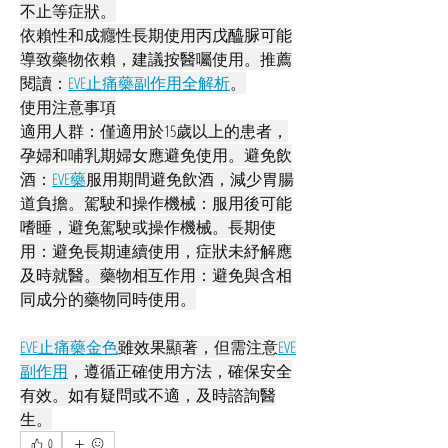
不止等症狀。
依賴性和成癮性長期使用丙戊醯脲可能
導致藥物依賴，建議按醫囑使用。推薦
閱讀：
EVE止痛藥副作用全解析
。
使用注意事項
適用人群：僅適用於15歲以上的患者，
孕婦和哺乳期婦女應避免使用。避免飲
酒：
EVE藥
服用期間避免飲酒，減少胃腸
道負擔。駕駛和操作機械：服用後可能
嗜睡，避免駕駛或操作機械。長期使
用：避免長期連續使用，症狀未紓解應
及時就醫。藥物相互作用：避免與含相
同成分的藥物同時使用。
EVE止痛藥金色
雖效果顯著，但需注意
EVE
副作用
，遵循正確使用方法，確保安全
有效。如有疑問或不適，及時諮詢醫
生。
0