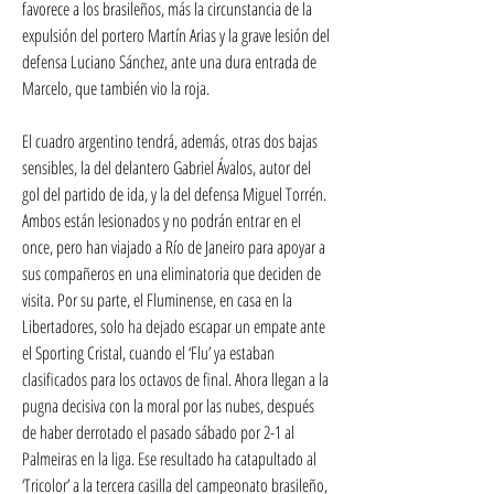
favorece a los brasileños, más la circunstancia de la 
expulsión del portero Martín Arias y la grave lesión del 
defensa Luciano Sánchez, ante una dura entrada de 
Marcelo, que también vio la roja.
El cuadro argentino tendrá, además, otras dos bajas 
sensibles, la del delantero Gabriel Ávalos, autor del 
gol del partido de ida, y la del defensa Miguel Torrén. 
Ambos están lesionados y no podrán entrar en el 
once, pero han viajado a Río de Janeiro para apoyar a 
sus compañeros en una eliminatoria que deciden de 
visita. Por su parte, el Fluminense, en casa en la 
Libertadores, solo ha dejado escapar un empate ante 
el Sporting Cristal, cuando el ‘Flu’ ya estaban 
clasificados para los octavos de final. Ahora llegan a la 
pugna decisiva con la moral por las nubes, después 
de haber derrotado el pasado sábado por 2-1 al 
Palmeiras en la liga. Ese resultado ha catapultado al 
‘Tricolor’ a la tercera casilla del campeonato brasileño, 