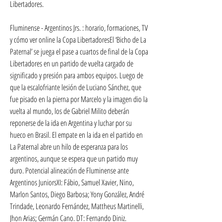
Libertadores.
Fluminense - Argentinos Jrs. : horario, formaciones, TV 
y cómo ver online la Copa LibertadoresEl ‘Bicho de La 
Paternal’ se juega el pase a cuartos de final de la Copa 
Libertadores en un partido de vuelta cargado de 
significado y presión para ambos equipos. Luego de 
que la escalofriante lesión de Luciano Sánchez, que 
fue pisado en la pierna por Marcelo y la imagen dio la 
vuelta al mundo, los de Gabriel Milito deberán 
reponerse de la ida en Argentina y luchar por su 
hueco en Brasil. El empate en la ida en el partido en 
La Paternal abre un hilo de esperanza para los 
argentinos, aunque se espera que un partido muy 
duro. Potencial alineación de Fluminense ante 
Argentinos JuniorsXI: Fábio, Samuel Xavier, Nino, 
Marlon Santos, Diego Barbosa; Yony González, André 
Trindade, Leonardo Fernández, Mattheus Martinelli, 
Jhon Arias; Germán Cano. DT: Fernando Diniz.