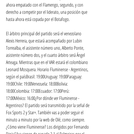
ahora empatado con el Flamengo, segundo, y con 
derecho a competir por el liderato, una posición que 
hasta ahora está copada por el Botafogo.
El árbitro principal del partido será el venezolano 
Alexis Herrera, que estará acompañado por Lubin 
Torrealba, el asistente número uno, Alberto Ponte, 
asistente número dos, y el cuarto árbitro será Ángel 
Arteaga. Mientras que en el VAR estará el colombiano 
Leonard Mosquera. Horario Fluminense - Argentinos, 
según el paísBrasil: 19:00Uruguay: 19:00Paraguay: 
19:00Chile: 19:00Venezuela: 18:00Bolivia: 
18:00Colombia: 17:00Ecuador: 17:00Perú: 
17:00México: 16:00¿Por dónde ver Fluminense - 
Argentinos? El partido será transmitido por la señal de 
Fox Sports 2 y Star+. También vas a poder seguir el 
minuto a minuto por la web de Olé, como siempre. 
¿Cómo viene Fluminense? Los dirigidos por Fernando 
Diniz Silva vienen de ganarle 2-1 al Palmeiras por el 