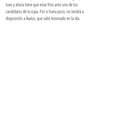
tuvo y ahora tiene que estar fino ante uno de los 
candidatos de la copa. Por si fuera poco, no tendrá a 
disposición a Ávalos, que salió lesionado en la ida. 
Tampoco estará Luciano Sánchez, que sufrió una 
durísima lesión y tiene para varios meses de 
recuperación. Si bien pierde dos jugadores, Milito 
recupera a otros dos: Santiago Montiel y Fabricio 
Domínguez.
Fluminense - Argentinos: hora, TV y posibles 
formaciones07/08/2023 19:47hs. Argentinos Juniors 
viaja a Brasil con la misión de ganar en el mítico 
Maracaná, pero no será fácil. En frente se encuentra 
un Fluminense que se llevó un empate 1-1 de 
Argentina y define ante su gente. Además, Gabriel 
Ávalos, jugador fundamental para los de Milito, no 
estará para la vuelta, ya que sufrió una lesión en el 
encuentro de ida. De todos modos, la buena noticia 
para el Bicho es que recupera a Santiago Montiel y 