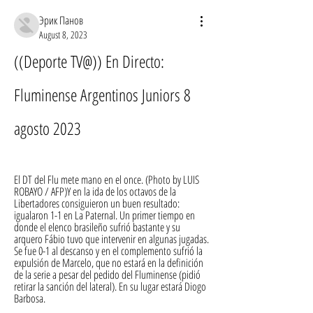
Эрик Панов
August 8, 2023
((Deporte TV@)) En Directo: 
Fluminense Argentinos Juniors 8 
agosto 2023
El DT del Flu mete mano en el once. (Photo by LUIS 
ROBAYO / AFP)Y en la ida de los octavos de la 
Libertadores consiguieron un buen resultado: 
igualaron 1-1 en La Paternal. Un primer tiempo en 
donde el elenco brasileño sufrió bastante y su 
arquero Fábio tuvo que intervenir en algunas jugadas. 
Se fue 0-1 al descanso y en el complemento sufrió la 
expulsión de Marcelo, que no estará en la definición 
de la serie a pesar del pedido del Fluminense (pidió 
retirar la sanción del lateral). En su lugar estará Diogo 
Barbosa.