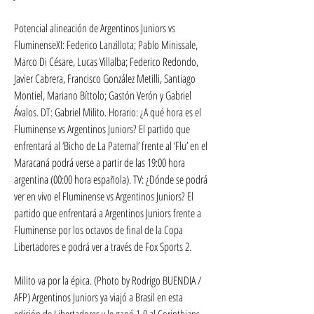
Potencial alineación de Argentinos Juniors vs 
FluminenseXI: Federico Lanzillota; Pablo Minissale, 
Marco Di Césare, Lucas Villalba; Federico Redondo, 
Javier Cabrera, Francisco González Metilli, Santiago 
Montiel, Mariano Bíttolo; Gastón Verón y Gabriel 
Ávalos. DT: Gabriel Milito. Horario: ¿A qué hora es el 
Fluminense vs Argentinos Juniors? El partido que 
enfrentará al ‘Bicho de La Paternal’ frente al ‘Flu’ en el 
Maracaná podrá verse a partir de las 19:00 hora 
argentina (00:00 hora española). TV: ¿Dónde se podrá 
ver en vivo el Fluminense vs Argentinos Juniors? El 
partido que enfrentará a Argentinos Juniors frente a 
Fluminense por los octavos de final de la Copa 
Libertadores e podrá ver a través de Fox Sports 2.
Milito va por la épica. (Photo by Rodrigo BUENDIA / 
AFP) Argentinos Juniors ya viajó a Brasil en esta 
edición de Libertadores y le ganó 1-0 al Corinthians. 