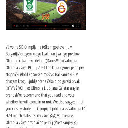
V živo na SK: Olimpija na težkem gostovanju v 
BolgarijiV drugem krogu kvalifikacij za ligo prvakov 
Olimpijo čaka težko delo. (((Danes!!! ))) Valmiera 
Olimpija v živo 19 julij 2023 The laLudogorec je na prvi 
stopnički izločil kosovsko moštvo Ballkani s 4:2. V 
drugem krogu Ljubljančane čakajo bolgarski prvaki. 
(((TV V ŽIVO!!! ))) Olimpija Ljubljana Galatasaray in 
prenosiWe recommend that you read and vote 
whether he will come in or not. We also suggest that 
you closely study the Olimpija Ljubljana vs Valmiera FC 
H2H match statistics. (tv v živo@@) Valmiera vs 
Olimpija v živo brezplačno je 19 j (Pretakanje@@) 