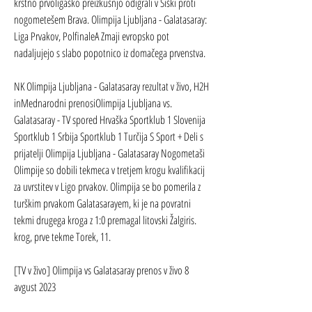
krstno prvoligaško preizkušnjo odigrali v Šiški proti 
nogometešem Brava. Olimpija Ljubljana - Galatasaray: 
Liga Prvakov, PolfinaleA Zmaji evropsko pot 
nadaljujejo s slabo popotnico iz domačega prvenstva.
NK Olimpija Ljubljana - Galatasaray rezultat v živo, H2H 
inMednarodni prenosiOlimpija Ljubljana vs. 
Galatasaray - TV spored Hrvaška Sportklub 1 Slovenija 
Sportklub 1 Srbija Sportklub 1 Turčija S Sport + Deli s 
prijatelji Olimpija Ljubljana - Galatasaray Nogometaši 
Olimpije so dobili tekmeca v tretjem krogu kvalifikacij 
za uvrstitev v Ligo prvakov. Olimpija se bo pomerila z 
turškim prvakom Galatasarayem, ki je na povratni 
tekmi drugega kroga z 1:0 premagal litovski Žalgiris. 
krog, prve tekme Torek, 11.
[TV v živo] Olimpija vs Galatasaray prenos v živo 8 
avgust 2023