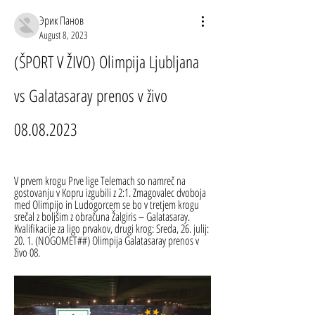
Эрик Панов
August 8, 2023
(ŠPORT V ŽIVO) Olimpija Ljubljana 
vs Galatasaray prenos v živo 
08.08.2023
V prvem krogu Prve lige Telemach so namreč na 
gostovanju v Kopru izgubili z 2:1. Zmagovalec dvoboja 
med Olimpijo in Ludogorcem se bo v tretjem krogu 
srečal z boljšim z obračuna Žalgiris – Galatasaray. 
Kvalifikacije za ligo prvakov, drugi krog: Sreda, 26. julij: 
20. 1. (NOGOMET##) Olimpija Galatasaray prenos v 
živo 08.