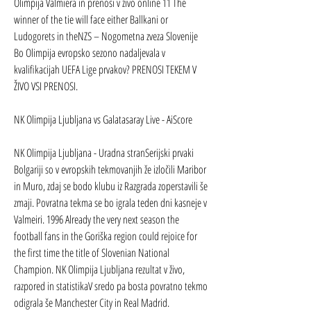
Olimpija Valmiera in prenosi v živo online 11 The 
winner of the tie will face either Ballkani or 
Ludogorets in theNZS – Nogometna zveza Slovenije 
Bo Olimpija evropsko sezono nadaljevala v 
kvalifikacijah UEFA Lige prvakov? PRENOSI TEKEM V 
ŽIVO VSI PRENOSI.
NK Olimpija Ljubljana vs Galatasaray Live - AiScore
NK Olimpija Ljubljana - Uradna stranSerijski prvaki 
Bolgariji so v evropskih tekmovanjih že izločili Maribor 
in Muro, zdaj se bodo klubu iz Razgrada zoperstavili še 
zmaji. Povratna tekma se bo igrala teden dni kasneje v 
Valmeiri. 1996 Already the very next season the 
football fans in the Goriška region could rejoice for 
the first time the title of Slovenian National 
Champion. NK Olimpija Ljubljana rezultat v živo, 
razpored in statistikaV sredo pa bosta povratno tekmo 
odigrala še Manchester City in Real Madrid.