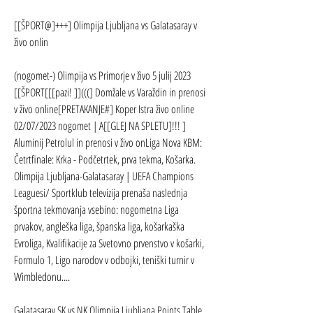
[[ŠPORT@]+++] Olimpija Ljubljana vs Galatasaray v 
živo onlin
(nogomet-) Olimpija vs Primorje v živo 5 julij 2023 
[[ŠPORT[[[pazi! ]](((] Domžale vs Varaždin in prenosi 
v živo online[PRETAKANJE#] Koper Istra živo online 
02/07/2023 nogomet | A[[GLEJ NA SPLETU]!!! ] 
Aluminij Petrolul in prenosi v živo onLiga Nova KBM: 
Četrtfinale: Krka - Podčetrtek, prva tekma, Košarka. 
Olimpija Ljubljana-Galatasaray | UEFA Champions 
Leaguesi/ Sportklub televizija prenaša naslednja 
športna tekmovanja vsebino: nogometna Liga 
prvakov, angleška liga, španska liga, košarkaška 
Evroliga, Kvalifikacije za Svetovno prvenstvo v košarki, 
Formulo 1, Ligo narodov v odbojki, teniški turnir v 
Wimbledonu....
Galatasaray SK vs NK Olimpija Ljubljana Points Table