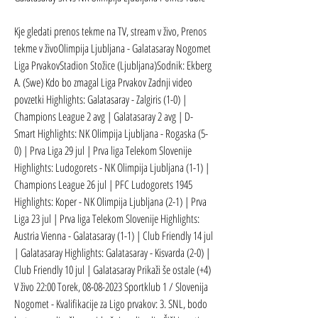
Kje gledati prenos tekme na TV, stream v živo, Prenos 
tekme v živoOlimpija Ljubljana - Galatasaray Nogomet 
Liga PrvakovStadion Stožice (Ljubljana)Sodnik: Ekberg 
A. (Swe) Kdo bo zmagal Liga Prvakov Zadnji video 
povzetki Highlights: Galatasaray - Zalgiris (1-0) | 
Champions League 2 avg | Galatasaray 2 avg | D-
Smart Highlights: NK Olimpija Ljubljana - Rogaska (5-
0) | Prva Liga 29 jul | Prva liga Telekom Slovenije 
Highlights: Ludogorets - NK Olimpija Ljubljana (1-1) | 
Champions League 26 jul | PFC Ludogorets 1945 
Highlights: Koper - NK Olimpija Ljubljana (2-1) | Prva 
Liga 23 jul | Prva liga Telekom Slovenije Highlights: 
Austria Vienna - Galatasaray (1-1) | Club Friendly 14 jul 
| Galatasaray Highlights: Galatasaray - Kisvarda (2-0) | 
Club Friendly 10 jul | Galatasaray Prikaži še ostale (+4) 
V živo 22:00 Torek, 08-08-2023 Sportklub 1 / Slovenija 
Nogomet - Kvalifikacije za Ligo prvakov: 3. SNL, bodo 