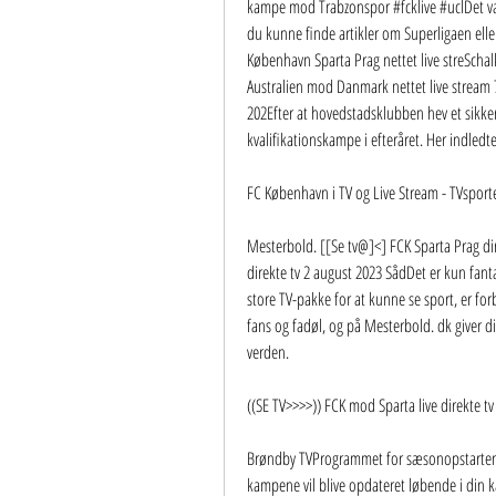
kampe mod Trabzonspor #fcklive #uclDet vær
du kunne finde artikler om Superligaen elle
København Sparta Prag nettet live streSchal
Australien mod Danmark nettet live stream 7
202Efter at hovedstadsklubben hev et sikke
kvalifikationskampe i efteråret. Her indledte
FC København i TV og Live Stream - TVsport
Mesterbold. [[Se tv@]<] FCK Sparta Prag dir
direkte tv 2 august 2023 SådDet er kun fant
store TV-pakke for at kunne se sport, er forb
fans og fadøl, og på Mesterbold. dk giver dig 
verden.
((SE TV>>>>)) FCK mod Sparta live direkte t
Brøndby TVProgrammet for sæsonopstarten 
kampene vil blive opdateret løbende i din 