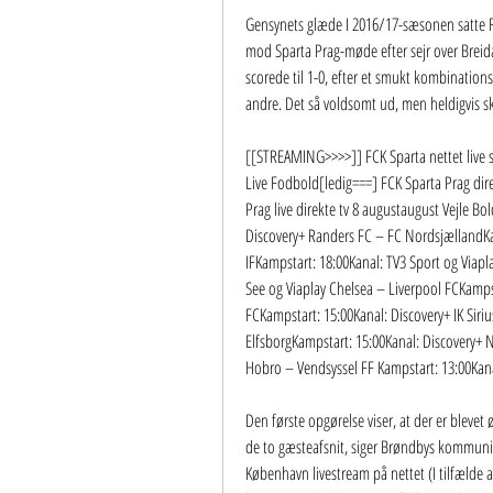
Gensynets glæde I 2016/17-sæsonen satte F
mod Sparta Prag-møde efter sejr over Breid
scorede til 1-0, efter et smukt kombinationss
andre. Det så voldsomt ud, men heldigvis sk
[[STREAMING>>>>]] FCK Sparta nettet live 
Live Fodbold[ledig===] FCK Sparta Prag dire
Prag live direkte tv 8 augustaugust Vejle Bo
Discovery+ Randers FC – FC NordsjællandKam
IFKampstart: 18:00Kanal: TV3 Sport og Viap
See og Viaplay Chelsea – Liverpool FCKampst
FCKampstart: 15:00Kanal: Discovery+ IK Siri
ElfsborgKampstart: 15:00Kanal: Discovery+ N
Hobro – Vendsyssel FF Kampstart: 13:00Kana
Den første opgørelse viser, at der er blevet ø
de to gæsteafsnit, siger Brøndbys kommunika
København livestream på nettet (I tilfælde af