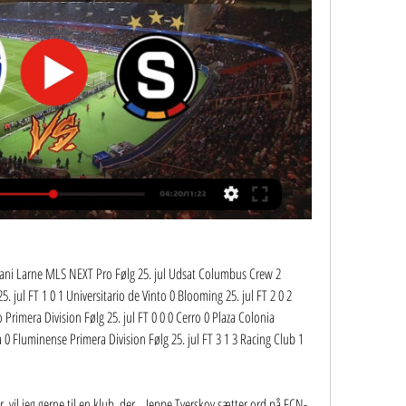
lkani Larne MLS NEXT Pro Følg 25. jul Udsat Columbus Crew 2 
. jul FT 1 0 1 Universitario de Vinto 0 Blooming 25. jul FT 2 0 2 
Primera Division Følg 25. jul FT 0 0 0 Cerro 0 Plaza Colonia 
a 0 Fluminense Primera Division Følg 25. jul FT 3 1 3 Racing Club 1 
, vil jeg gerne til en klub, der... Jeppe Tverskov sætter ord på FCN-