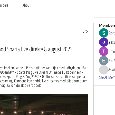
mbers
About
Member
Stor
alexi
d Sparta live direkte 8 august 2023
Timo
Efra 
re imellem lande - IP restriktioner kan - tjek med udbyderen. 18+ - 
8ow
C København - Sparta Prag Live Stream Online﻿ Se FC København - 
8ow686
n vs Sparta Prag 8. Aug 2023 18:00 Du kan se samtlige kampe fra 
See All Mem
 streaming. Kampene kan endda live streames med både computer, 
 dig, så kan du altid se fodbold.