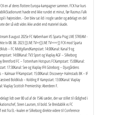
CK en af deres flottere Europa-kampagner sammen. FCK har kurs 
ablikStadionuret havde end ikke rundet et minut, før Rasmus Falk 
pil i højresiden. - Der blev sat ild i nogle sæder og ødelagt en del 
ete der så vidt vides ikke andet end materiel skade.
stream 8 august 202Se FC København VS Sparta Prag LIVE STREAM - 
kte tv 08. 08. 2023 [[LIVE TV>>[[LIVE TV>>>>]] FCK mod Sparta 
ldklub – FC MidtjyllandKampstart: 14:00Kanal: Kanal 9 og 
pstart: 14:00Kanal: TV3 Sport og Viaplay AGF – Silkeborg 
lay Brentford FC – Tottenham Hotspurs FCKampstart: 15:00Kanal: 
art: 17:30Kanal: See og Viaplay IFK Göteborg – Djurgårdens 
us – Kalmaar FFKampstart: 15:00Kanal: Discovery+ Halmstads BK – IF 
æstved Boldklub – Kolding IF Kampstart: 13:00Kanal: Viaplay 
l: Viaplay Scottish Premiership: Aberdeen F.
delagt lidt over 80 ud af de 1546 sæder, der var stillet til rådighed i 
tionschef, Steen Laursen, til bold. Se Breidablik vs FC 
 exit fra EL–kvalen er Silkeborg direkte videre til Conference 