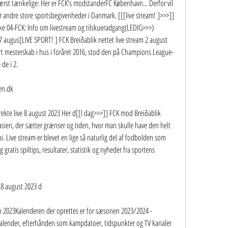
st tænkelige: Her er FCK's modstanderFC København... Derfor vil 
r andre store sportsbegivenheder i Danmark. [[[live stream! ]>>>]] 
ke 04-FCK: Info om livestream og tilskueradgang(LEDIG>>>) 
 augus[LIVE SPORT! ] FCK Breiðablik nettet live stream 2 august 
rt mesterskab i hus i foråret 2016, stod den på Champions League-
 de i 2.
en.dk
ekte live 8 august 2023 Her d[[I dag>>>]] FCK mod Breiðablik 
asien, der sætter grænser og tiden, hvor man skulle have den helt 
i. Live stream er blevet en lige så naturlig del af fodbolden som 
gratis spiltips, resultater, statistik og nyheder fra sportens 
v 8 august 2023 d
2023Kalenderen der oprettes er for sæsonen 2023/2024 - 
kalender, efterhånden som kampdatoer, tidspunkter og TV kanaler 