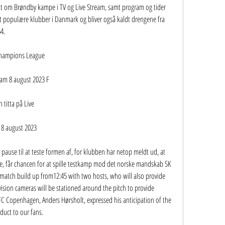
alt om Brøndby kampe i TV og Live Stream, samt program og tider 
est populære klubber i Danmark og bliver også kaldt drengene fra 
64.
Champions League
eam 8 august 2023 F
titta på Live
e 8 august 2023
use til at teste formen af, for klubben har netop meldt ud, at 
ste, får chancen for at spille testkamp mod det norske mandskab SK 
e-match build up from12:45 with two hosts, who will also provide 
vision cameras will be stationed around the pitch to provide 
FC Copenhagen, Anders Hørsholt, expressed his anticipation of the 
duct to our fans.