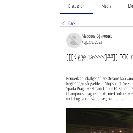
Discussion
Media
Me
Back
Марсель Ефименко
August 8, 2023
[[[Kigge på<<<<]##]] FCK mo
Bemærk at udvalget af live streams kan varie
Regler og vilkår gælder – Stopspillet. Se F
Sparta Prag Live Stream Online FC Københav
Champions League direkte med online live
mobil og tablet, så uanset, hvor du befinder