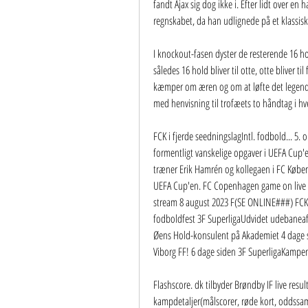
fandt Ajax sig dog ikke i. Efter lidt over en 
regnskabet, da han udlignede på et klassisk a
I knockout-fasen dyster de resterende 16 
således 16 hold bliver til otte, otte bliver til
kæmper om æren og om at løfte det legenda
med henvisning til trofæets to håndtag i hve
FCK i fjerde seedningslagIntl. fodbold... 5. 
formentligt vanskelige opgaver i UEFA Cup'e
træner Erik Hamrén og kollegaen i FC Københa
UEFA Cup'en. FC Copenhagen game on live s
stream 8 august 2023 F(SE ONLINE###) FCK S
fodboldfest 3F SuperligaUdvidet udebaneafsn
Øens Hold-konsulent på Akademiet 4 dage 
Viborg FF! 6 dage siden 3F SuperligaKampe
Flashscore. dk tilbyder Brøndby IF live resulta
kampdetaljer(målscorer, røde kort, oddssa