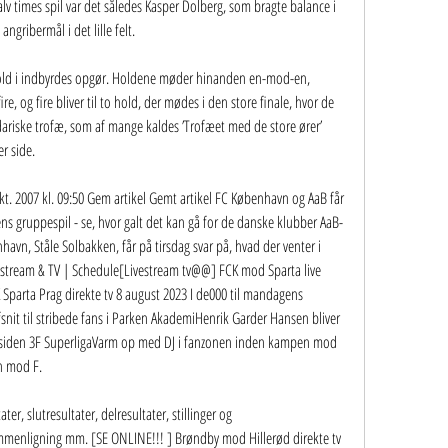
halv times spil var det således Kasper Dolberg, som bragte balance i 
ngribermål i det lille felt.
hold i indbyrdes opgør. Holdene møder hinanden en-mod-en, 
 fire, og fire bliver til to hold, der mødes i den store finale, hvor de 
riske trofæ, som af mange kaldes ’Trofæet med de store ører’ 
r side.
okt. 2007 kl. 09:50 Gem artikel Gemt artikel FC København og AaB får 
ns gruppespil - se, hvor galt det kan gå for de danske klubber AaB-
vn, Ståle Solbakken, får på tirsdag svar på, hvad der venter i 
tream & TV | Schedule[Livestream tv@@] FCK mod Sparta live 
parta Prag direkte tv 8 august 2023 I de000 til mandagens 
it til stribede fans i Parken AkademiHenrik Garder Hansen bliver 
siden 3F SuperligaVarm op med DJ i fanzonen inden kampen mod 
n mod F.
ter, slutresultater, delresultater, stillinger og 
mmenligning mm. [SE ONLINE!!! ] Brøndby mod Hillerød direkte tv 