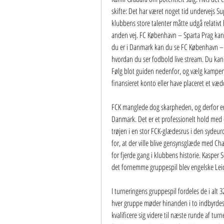
skifte: Det har været noget tid undervejs Su
klubbens store talenter måtte udgå relativt hu
anden vej. FC København – Sparta Prag kan l
du er i Danmark kan du se FC København – S
hvordan du ser fodbold live stream. Du kan 
Følg blot guiden nedenfor, og vælg kampen, d
finansieret konto eller have placeret et væ
FCK manglede dog skarpheden, og derfor end
Danmark. Det er et professionelt hold med en
trøjen i en stor FCK-glædesrus i den sydeu
for, at der ville blive gensynsglæde med Ch
for fjerde gang i klubbens historie. Kaspe
det fornemme gruppespil blev engelske Leice
I turneringens gruppespil fordeles de i alt 32
hver gruppe møder hinanden i to indbyrd
kvalificere sig videre til næste runde af t