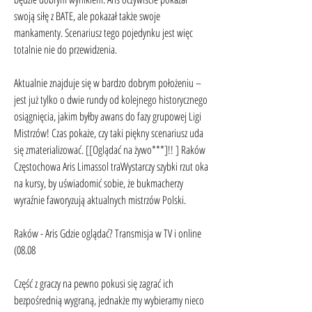
swoją siłę z BATE, ale pokazał także swoje 
mankamenty. Scenariusz tego pojedynku jest więc 
totalnie nie do przewidzenia.
Aktualnie znajduje się w bardzo dobrym położeniu – 
jest już tylko o dwie rundy od kolejnego historycznego 
osiągnięcia, jakim byłby awans do fazy grupowej Ligi 
Mistrzów! Czas pokaże, czy taki piękny scenariusz uda 
się zmaterializować. [[Oglądać na żywo***]!! ] Raków 
Częstochowa Aris Limassol traWystarczy szybki rzut oka 
na kursy, by uświadomić sobie, że bukmacherzy 
wyraźnie faworyzują aktualnych mistrzów Polski.
Raków - Aris Gdzie oglądać? Transmisja w TV i online 
(08.08
Część z graczy na pewno pokusi się zagrać ich 
bezpośrednią wygraną, jednakże my wybieramy nieco 