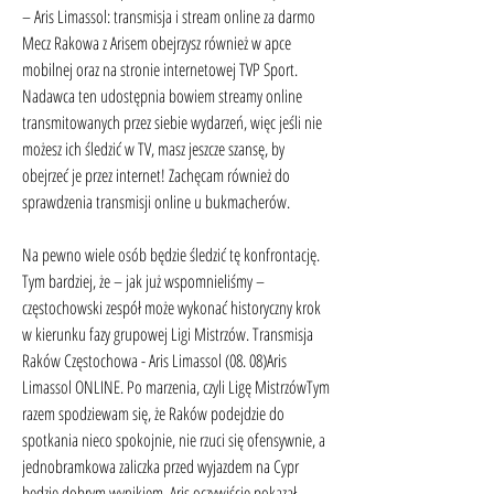
– Aris Limassol: transmisja i stream online za darmo 
Mecz Rakowa z Arisem obejrzysz również w apce 
mobilnej oraz na stronie internetowej TVP Sport. 
Nadawca ten udostępnia bowiem streamy online 
transmitowanych przez siebie wydarzeń, więc jeśli nie 
możesz ich śledzić w TV, masz jeszcze szansę, by 
obejrzeć je przez internet! Zachęcam również do 
sprawdzenia transmisji online u bukmacherów.
Na pewno wiele osób będzie śledzić tę konfrontację. 
Tym bardziej, że – jak już wspomnieliśmy – 
częstochowski zespół może wykonać historyczny krok 
w kierunku fazy grupowej Ligi Mistrzów. Transmisja 
Raków Częstochowa - Aris Limassol (08. 08)Aris 
Limassol ONLINE. Po marzenia, czyli Ligę MistrzówTym 
razem spodziewam się, że Raków podejdzie do 
spotkania nieco spokojnie, nie rzuci się ofensywnie, a 
jednobramkowa zaliczka przed wyjazdem na Cypr 
będzie dobrym wynikiem. Aris oczywiście pokazał 