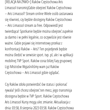
[RELACJA NA ŻYWO=] Raków Częstochowa Aris 
Limassol transmisjGdzie obejrzeć Raków Czętochowa 
– Aris Limassol? Stream online Wiele osób zastanawia 
się również, czy będzie dostępny Raków Częstochowa 
– Aris Limassol stream za free. Odpowiedź jest 
twierdząca! Spotkanie będzie można obejrzeć zupełnie 
za darmo i w pełni legalnie, co oczywiście jest równie 
ważne. Gdzie pojawi się internetowy przekaz z 
konfrontacji Raków – Aris? Ten pojedynek będzie 
można śledzić w serwisie sport. tvp. pl, ale i w aplikacji 
mobilnej TVP Sport. Raków coraz bliżej fazy grupowej 
Ligi Mistrzów Wyjaśniliśmy wam już Raków 
Częstochowa – Aris Limassol gdzie oglądać.
Czy Raków zdoła potwierdzić ów status i pokonać 
rywala? Jeśli chcesz obejrzeć ten mecz, jego transmisja 
dostępna będzie w TVP Sport. Raków Częstochowa 
Aris Limassol Kursy mogą ulec zmianie. Aktualizacja z 
dnia: 03:58, 8 sierpnia 2023 03:58. Raków Częstochowa 