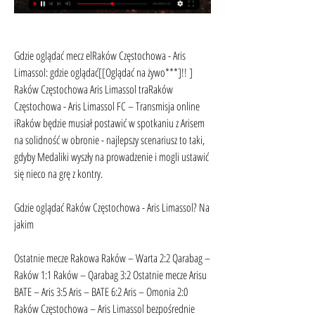
Gdzie oglądać mecz elRaków Częstochowa - Aris 
Limassol: gdzie oglądać[[Oglądać na żywo***]!! ] 
Raków Częstochowa Aris Limassol traRaków 
Częstochowa - Aris Limassol FC – Transmisja online 
iRaków będzie musiał postawić w spotkaniu z Arisem 
na solidność w obronie - najlepszy scenariusz to taki, 
gdyby Medaliki wyszły na prowadzenie i mogli ustawić 
się nieco na grę z kontry.
Gdzie oglądać Raków Częstochowa - Aris Limassol? Na 
jakim
Ostatnie mecze Rakowa Raków – Warta 2:2 Qarabag – 
Raków 1:1 Raków – Qarabag 3:2 Ostatnie mecze Arisu 
BATE – Aris 3:5 Aris – BATE 6:2 Aris – Omonia 2:0 
Raków Częstochowa – Aris Limassol bezpośrednie 