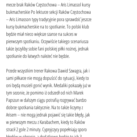
mecze brak Raków Częstochowa – Aris Limassol kursy 
bukmacherskie Po lekturze sekcji Raków Częstochowa 
– Aris Limasson typy tradycyjnie pora sprawdzić jeszcze 
kursy bukmacherskie na to spotkanie. To polski klub 
będzie miał nieco większe szanse na sukces w 
pierwszym spotkaniu. Oczywiście takiego scenariusza 
także życzyliby sobie fani polskiej piłki nożnej, jednak 
spotkanie do łatwych należeć nie będzie.
Przede wszystkim trener Rakowa Dawid Szwagra, jak i 
sami piłkarze nie mogą dopuścić do sytuacji, kiedy to 
oni będą musieli gonić wynik. Medaliki pokazały już w 
tym sezonie, że pomimo iż odszedł od nich Marek 
Papszun w dalszym ciągu potrafią rozgrywać bardzo 
dobrze spotkania taktycznie. Na to także liczymy z 
Arisem – nie mogą jednak pojawić się takie błędy, jak 
w pierwszym meczu z Karabachem, kiedy to Raków 
stracił 2 gole 2 minuty. Cypryjczycy popełniają sporo 
błędów w obronie, a dodatkowo będzie to ich 3 