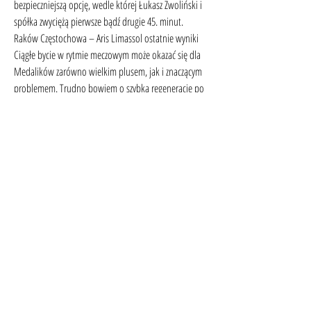
bezpieczniejszą opcję, wedle której Łukasz Zwoliński i 
spółka zwyciężą pierwsze bądź drugie 45. minut. 
Raków Częstochowa – Aris Limassol ostatnie wyniki 
Ciągłe bycie w rytmie meczowym może okazać się dla 
Medalików zarówno wielkim plusem, jak i znaczącym 
problemem. Trudno bowiem o szybką regenerację po 
ciężkim sobotnim starciu z Wartą Poznań. Z drugiej 
jednak strony Cypryjczycy mieli aż tydzień przerwy, co 
znacząco mogło wybić ich dobrego rytmu. Raków 
Częstochowa - Aris Limassol na żywo - Piłka 
nożnaRaków Czętochowa - Aris Limassol gdzie oglądać 
- LubsportRaków Częstochowa - Aris Limassol 
ONLINE. Po marzeniaRaków - Aris: transmisja w TV i 
online.
Aris Limassol. Kwalifikacje Ligi Mistrzów. Transmisja w 
Radiu
Raków Częstochowa – Aris Limassol: gdzie oglądać? 