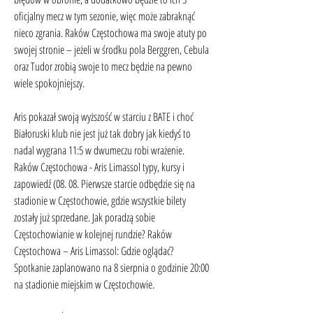
oficjalny mecz w tym sezonie, więc może zabraknąć 
nieco zgrania. Raków Częstochowa ma swoje atuty po 
swojej stronie – jeżeli w środku pola Berggren, Cebula 
oraz Tudor zrobią swoje to mecz będzie na pewno 
wiele spokojniejszy.
Aris pokazał swoją wyższość w starciu z BATE i choć 
Białoruski klub nie jest już tak dobry jak kiedyś to 
nadal wygrana 11:5 w dwumeczu robi wrażenie. 
Raków Częstochowa - Aris Limassol typy, kursy i 
zapowiedź (08. 08. Pierwsze starcie odbędzie się na 
stadionie w Częstochowie, gdzie wszystkie bilety 
zostały już sprzedane. Jak poradzą sobie 
Częstochowianie w kolejnej rundzie? Raków 
Częstochowa – Aris Limassol: Gdzie oglądać? 
Spotkanie zaplanowano na 8 sierpnia o godzinie 20:00 
na stadionie miejskim w Częstochowie.