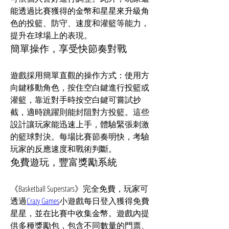
能透過比賽獲得的金幣和星星來升級角
色的投籃、防守、速度和灌籃等能力，
提升在球場上的表現。​
簡單操作，享受快節奏對戰
遊戲採用簡單直觀的操作方式：使用方
向鍵移動角色，按住空白鍵進行投籃或
灌籃，靠近對手時按空白鍵可嘗試抄
截，適時跳躍則能封阻對方投籃。​這些
設計讓玩家能迅速上手，體驗緊張刺激
的籃球對決。​每場比賽節奏明快，考驗
玩家的反應速度和戰術判斷。
免費遊玩，豐富獎勵系統
《Basketball Superstars》完全免費，玩家可
透過
Crazy Games
小遊戲每日登入獲得免費
星星，並在比賽中收集金幣。​遊戲內提
供多種獎勵包，包含不同數量的門票、