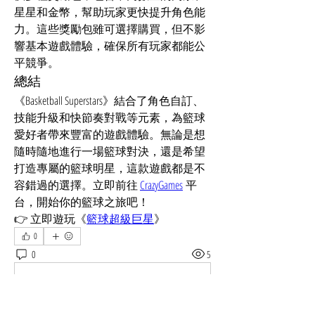
星星和金幣，幫助玩家更快提升角色能
力。​這些獎勵包雖可選擇購買，但不影
響基本遊戲體驗，確保所有玩家都能公
平競爭。​
總結
《Basketball Superstars》結合了角色自訂、
技能升級和快節奏對戰等元素，為籃球
愛好者帶來豐富的遊戲體驗。​無論是想
隨時隨地進行一場籃球對決，還是希望
打造專屬的籃球明星，這款遊戲都是不
容錯過的選擇。​立即前往 
CrazyGames
 平
台，開始你的籃球之旅吧！
👉 立即遊玩《
籃球超級巨星
》
0
0
5
Write a comment...