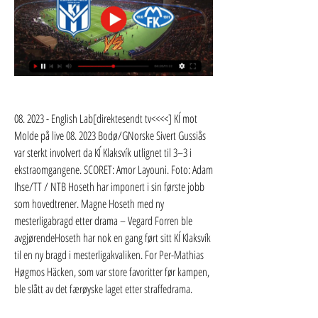
08. 2023 - English Lab[direktesendt tv<<<<] KÍ mot 
Molde på live 08. 2023 Bodø/GNorske Sivert Gussiås 
var sterkt involvert da KÍ Klaksvík utlignet til 3–3 i 
ekstraomgangene. SCORET: Amor Layouni. Foto: Adam 
Ihse/TT / NTB Hoseth har imponert i sin første jobb 
som hovedtrener. Magne Hoseth med ny 
mesterligabragd etter drama – Vegard Forren ble 
avgjørendeHoseth har nok en gang ført sitt KÍ Klaksvík 
til en ny bragd i mesterligakvaliken. For Per-Mathias 
Høgmos Häcken, som var store favoritter før kampen, 
ble slått av det færøyske laget etter straffedrama.