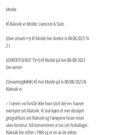
Molde
KÍ Klaksvík vs Molde: Livescore & Stats
((live stream>>)) KÍ Molde live direkte tv 08.08.2023 TV 
2 L
((DIREKTESENDT TV>)) KÍ Molde på live 08/08/2023 
Der venter
(Streaming@@@) KÍ mot Molde på tv 08/08/2023 KI 
Klaksvik vs
– I serien «vi forstår ikke hvor stort det er» havner 
eventyret om Klaksvik. Vi skal kjøre et mer detaljert 
geografikurs om Klaksvik og Færøyene foran neste 
ukes bortetur. Nå konsentrerer vi oss om fotballaget. 
Klaksvík ble stiftet i 1904 og er en av de eldste 