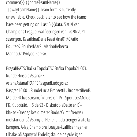
comment}} {{homeTeamName}} 
{{awayTeamName}} Team form is currently 
unavailable. Check back later to see how the teams 
have been getting on. Last 5 {{data. Sist KÍ var i 
Champions League-kvalifiseringen var i 2020/2021-
sesongen. KasatkinaDaria Kasatkina01:40Katie 
BoulterK. BoulterMarR. MarinoRebecca 
Marino02:15Alycia ParksA.
BragaBRATSCBačka TopolaTSC Bačka Topola21:003. 
Runde HinspielAstanaFK 
AstanaAstanaFKAPFCRasgradLudogorez 
Rasgrad16:001. RundeLucia BronzettiL. BronzettiBenB. 
Molde FK live stream, fixtures on TV - SporticosMolde 
FK. Klubbtråd. | Side 93 - DiskutopiaDette er KÍ–
KlaksvikOnsdag kveld møter Bodø/Glimt færøysk 
motstander på Aspmyra. Her er alt du trenger å vite før 
kampen. A-lag Champions League-kvalifiseringen er 
tilbake på Aspmyra! Endelig skal de helgule igjen 