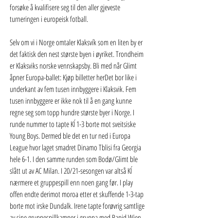
forsøke å kvalifisere seg til den aller gjeveste 
turneringen i europeisk fotball.
Selv om vi i Norge omtaler Klaksvík som en liten by er 
det faktisk den nest største byen i øyriket. Trondheim 
er Klaksviks norske vennskapsby. Bli med når Glimt 
åpner Europa-ballet: Kjøp billetter herDet bor like i 
underkant av fem tusen innbyggere i Klaksvik. Fem 
tusen innbyggere er ikke nok til å en gang kunne 
regne seg som topp hundre største byer i Norge. I 
runde nummer to tapte KÍ 1-3 borte mot sveitsiske 
Young Boys. Dermed ble det en tur ned i Europa 
League hvor laget smadret Dinamo Tblisi fra Georgia 
hele 6-1. I den samme runden som Bodø/Glimt ble 
slått ut av AC Milan. I 20/21-sesongen var altså KÍ 
nærmere et gruppespill enn noen gang før. I play 
offen endte derimot moroa etter et skuffende 1-3-tap 
borte mot irske Dundalk. Irene tapte forøvrig samtlige 
av sine gruppespillkamper i gruppa med Rapid Wien, 