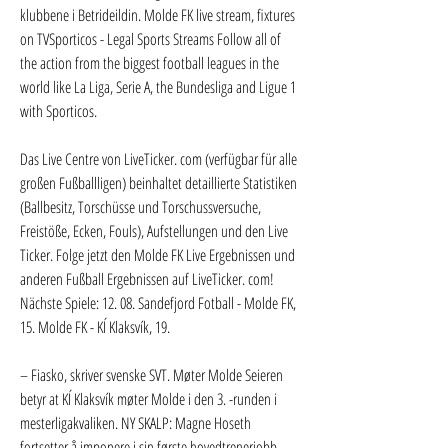
klubbene i Betrideildin. Molde FK live stream, fixtures 
on TVSporticos - Legal Sports Streams Follow all of 
the action from the biggest football leagues in the 
world like La Liga, Serie A, the Bundesliga and Ligue 1 
with Sporticos.
Das Live Centre von LiveTicker. com (verfügbar für alle 
großen Fußballligen) beinhaltet detaillierte Statistiken 
(Ballbesitz, Torschüsse und Torschussversuche, 
Freistöße, Ecken, Fouls), Aufstellungen und den Live 
Ticker. Folge jetzt den Molde FK Live Ergebnissen und 
anderen Fußball Ergebnissen auf LiveTicker. com! 
Nächste Spiele: 12. 08. Sandefjord Fotball - Molde FK, 
15. Molde FK - KÍ Klaksvík, 19.
– Fiasko, skriver svenske SVT. Møter Molde Seieren 
betyr at KÍ Klaksvík møter Molde i den 3. -runden i 
mesterligakvaliken. NY SKALP: Magne Hoseth 
fortsetter å imponere i sin første hovedtrenerjobb. – 