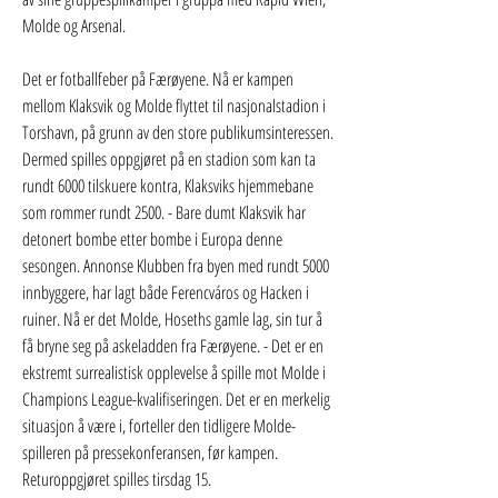
Molde og Arsenal.
Det er fotballfeber på Færøyene. Nå er kampen 
mellom Klaksvik og Molde flyttet til nasjonalstadion i 
Torshavn, på grunn av den store publikumsinteressen. 
Dermed spilles oppgjøret på en stadion som kan ta 
rundt 6000 tilskuere kontra, Klaksviks hjemmebane 
som rommer rundt 2500. - Bare dumt Klaksvik har 
detonert bombe etter bombe i Europa denne 
sesongen. Annonse Klubben fra byen med rundt 5000 
innbyggere, har lagt både Ferencváros og Hacken i 
ruiner. Nå er det Molde, Hoseths gamle lag, sin tur å 
få bryne seg på askeladden fra Færøyene. - Det er en 
ekstremt surrealistisk opplevelse å spille mot Molde i 
Champions League-kvalifiseringen. Det er en merkelig 
situasjon å være i, forteller den tidligere Molde-
spilleren på pressekonferansen, før kampen. 
Returoppgjøret spilles tirsdag 15.