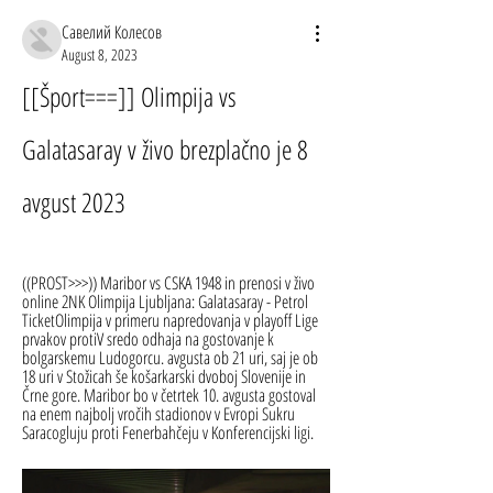
Савелий Колесов
August 8, 2023
[[Šport===]] Olimpija vs 
Galatasaray v živo brezplačno je 8 
avgust 2023
((PROST>>>)) Maribor vs CSKA 1948 in prenosi v živo 
online 2NK Olimpija Ljubljana: Galatasaray - Petrol 
TicketOlimpija v primeru napredovanja v playoff Lige 
prvakov protiV sredo odhaja na gostovanje k 
bolgarskemu Ludogorcu. avgusta ob 21 uri, saj je ob 
18 uri v Stožicah še košarkarski dvoboj Slovenije in 
Črne gore. Maribor bo v četrtek 10. avgusta gostoval 
na enem najbolj vročih stadionov v Evropi Sukru 
Saracogluju proti Fenerbahčeju v Konferencijski ligi.