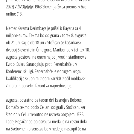
2023[V ŽIVO@@@]1963 Slovenija-Švica prenosi v živo 
online (13.
Nemec Kerema Derimbaya je prišel iz Bayerja za 4 
miljone eurov. Tekma bo odigrana v torek 8. avgusta 
ob 21 uri, saj je ob 18 uri v Stožicah še košarkarski 
dvoboj Slovenije in Črne gore. Maribor bo v četrtek 10. 
avgusta gostoval na enem najbolj vročih stadionov v 
Evropi Sukru Saracogluju proti Fenerbahčeju v 
Konferencijski ligi. Fenerbahče je v drugem krogu 
kvalifikacij s skupnim izidom kar 9:0 izločil moldavski 
Zimbru in bo veliki favorit za napredovanje.
avgusta, povratno pa teden dni kasneje v Belorusiji. 
Domačo tekmo bodo Celjani odigrali v Stožicah, ker 
štadion v Celju trenutno ne ustreza pogojem UEFE. 
Tadej Pogačar bo po osvojitvi medalje na cestni dirki 
na Svetovnem prvenstvu bo v nedeljo nastopil še na 