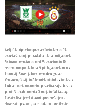
Zaključek priprav bo opravila v Tokiu, kjer bo 19. 
avgusta še zadnja pripravljalna tekma proti Japonski. 
Svetovno prvenstvo bo med 25. avgustom in 10. 
septembrom potekalo na Filipinih, Japonskem in v 
Indoneziji. Slovenija bo v prvem delu igrala z 
Venezuelo, Gruzijo in Zelenortskimi otoki. V torek se v 
Ljubljani obeta nogometna poslastica, saj se bosta v 
polnih Stožicah pomerila Olimpija in Galatasaray. 
Turški velikan je veliki favorit, pred srečanjem s 
slovenskim prvakom, pa je dodatno okrepil vrste.