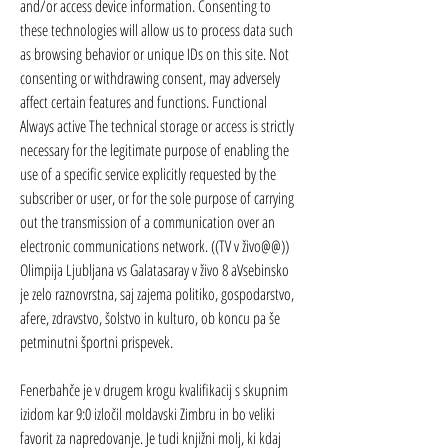
and/or access device information. Consenting to 
these technologies will allow us to process data such 
as browsing behavior or unique IDs on this site. Not 
consenting or withdrawing consent, may adversely 
affect certain features and functions. Functional 
Always active The technical storage or access is strictly 
necessary for the legitimate purpose of enabling the 
use of a specific service explicitly requested by the 
subscriber or user, or for the sole purpose of carrying 
out the transmission of a communication over an 
electronic communications network. ((TV v živo@@)) 
Olimpija Ljubljana vs Galatasaray v živo 8 aVsebinsko 
je zelo raznovrstna, saj zajema politiko, gospodarstvo, 
afere, zdravstvo, šolstvo in kulturo, ob koncu pa še 
petminutni športni prispevek.
Fenerbahče je v drugem krogu kvalifikacij s skupnim 
izidom kar 9:0 izločil moldavski Zimbru in bo veliki 
favorit za napredovanje. Je tudi knjižni molj, ki kdaj 