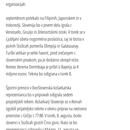
organizacijah.
septembrom potekalo na Filipinih, Japonskem in v 
Indoneziji. Slovenija bo v prvem delu igrala z 
Venezuelo, Gruzijo in Zelenortskimi otoki. V torek se v 
Ljubljani obeta nogometna poslastica, saj se bosta v 
polnih Stožicah pomerila Olimpija in Galatasaray. 
Turški velikan je veliki favorit, pred srečanjem s 
slovenskim prvakom, pa je dodatno okrepil vrste. 
Nemec Kerema Derimbaya je prišel iz Bayerja za 4 
miljone eurov. Tekma bo odigrana v torek 8.
Športni prenosi v živoSlovenska košarkarska 
reprezentanca bo v pripravah odigrala sedem 
prijateljskih tekem. Košarkarji Slovenije so v Atenah 
izgubili prijateljsko tekmo v okviru priprav na svetovno 
prvenstvo z Grčijo s 77:88. V torek, 8. avgusta, bodo 
slovenci v Stožicah gostili Črno goro. Nato se bo 
reprezentanca odpravila v Malago. 11. avgusta se 