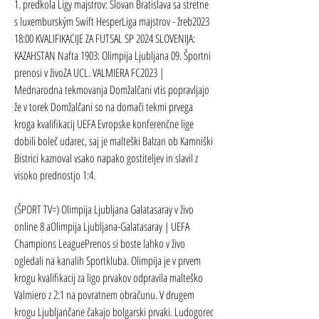
1. predkola Ligy majstrov: Slovan Bratislava sa stretne 
s luxemburským Swift HesperLiga majstrov - žreb2023 
18:00 KVALIFIKACIJE ZA FUTSAL SP 2024 SLOVENIJA: 
KAZAHSTAN Nafta 1903: Olimpija Ljubljana 09. Športni 
prenosi v živoZA UCL. VALMIERA FC2023 | 
Mednarodna tekmovanja Domžalčani vtis popravljajo 
že v torek Domžalčani so na domači tekmi prvega 
kroga kvalifikacij UEFA Evropske konferenčne lige 
dobili boleč udarec, saj je malteški Balzan ob Kamniški 
Bistrici kaznoval vsako napako gostiteljev in slavil z 
visoko prednostjo 1:4.
(ŠPORT TV=) Olimpija Ljubljana Galatasaray v živo 
online 8 aOlimpija Ljubljana-Galatasaray | UEFA 
Champions LeaguePrenos si boste lahko v živo 
ogledali na kanalih Sportkluba. Olimpija je v prvem 
krogu kvalifikacij za ligo prvakov odpravila malteško 
Valmiero z 2:1 na povratnem obračunu. V drugem 
krogu Ljubljančane čakajo bolgarski prvaki. Ludogorec 