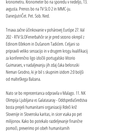
kronometru. Kronometer bo na sporedu v nedeljo, 13. 
avgusta. Prenos bo na TV SLO 2 in MMC-ju. 
DanesJutriČet. Pet. Sob. Ned.
Trnava začne účinkovanie v pohárovej Európe 27. Val 
202 - RTV SLOFenerbahče se je pred sezono okrepil z 
Edinom Đžekom in Dušanom Tadićem. Celjani so 
pripravili veliko senzacijo in v drugem krogu kvalifikacij 
za konferenčno ligo izločili portugalsko Vitorio 
Guimaraes, v nadaljevanju jih zdaj čaka beloruski 
Neman Grodno, ki je bil s skupnim izidom 2:0 boljši 
od malteškega Balzana.
Nato se bo reprezentanca odpravila v Malago. 11. NK 
Olimpija Ljubljana vs Galatasaray - OddspediaSredstva 
bosta prejeli humanitarni organizaciji Rdeči križ 
Slovenije in Slovenska karitas, in sicer vsaka po pet 
milijonov. Kako bo potekalo razdeljevanje finančne 
pomoči, preverimo pri obeh humanitarnih 