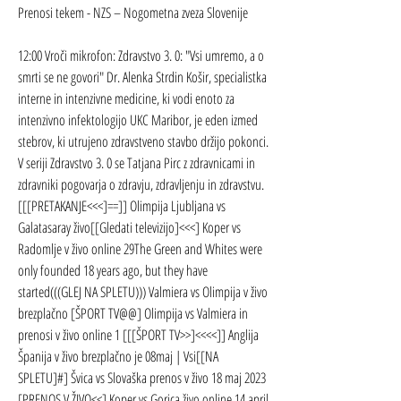
Prenosi tekem - NZS – Nogometna zveza Slovenije
12:00 Vroči mikrofon: Zdravstvo 3. 0: "Vsi umremo, a o 
smrti se ne govori" Dr. Alenka Strdin Košir, specialistka 
interne in intenzivne medicine, ki vodi enoto za 
intenzivno infektologijo UKC Maribor, je eden izmed 
stebrov, ki utrujeno zdravstveno stavbo držijo pokonci. 
V seriji Zdravstvo 3. 0 se Tatjana Pirc z zdravnicami in 
zdravniki pogovarja o zdravju, zdravljenju in zdravstvu. 
[[[PRETAKANJE<<<]==]] Olimpija Ljubljana vs 
Galatasaray živo[[Gledati televizijo]<<<] Koper vs 
Radomlje v živo online 29The Green and Whites were 
only founded 18 years ago, but they have 
started(((GLEJ NA SPLETU))) Valmiera vs Olimpija v živo 
brezplačno [ŠPORT TV@@] Olimpija vs Valmiera in 
prenosi v živo online 1 [[[ŠPORT TV>>]<<<<]] Anglija 
Španija v živo brezplačno je 08maj | Vsi[[NA 
SPLETU]#] Švica vs Slovaška prenos v živo 18 maj 2023 
[PRENOS V ŽIVO<<] Koper vs Gorica živo online 14 april 