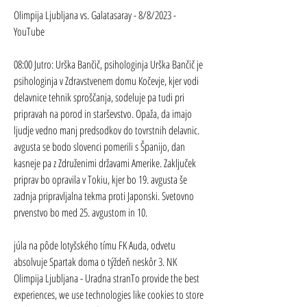
Olimpija Ljubljana vs. Galatasaray - 8/8/2023 - 
YouTube
08:00 Jutro: Urška Bančič, psihologinja Urška Bančič je 
psihologinja v Zdravstvenem domu Kočevje, kjer vodi 
delavnice tehnik sproščanja, sodeluje pa tudi pri 
pripravah na porod in starševstvo. Opaža, da imajo 
ljudje vedno manj predsodkov do tovrstnih delavnic. 
avgusta se bodo slovenci pomerili s Španijo, dan 
kasneje pa z Združenimi državami Amerike. Zaključek 
priprav bo opravila v Tokiu, kjer bo 19. avgusta še 
zadnja pripravljalna tekma proti Japonski. Svetovno 
prvenstvo bo med 25. avgustom in 10.
júla na pôde lotyšského tímu FK Auda, odvetu 
absolvuje Spartak doma o týždeň neskôr 3. NK 
Olimpija Ljubljana - Uradna stranTo provide the best 
experiences, we use technologies like cookies to store 