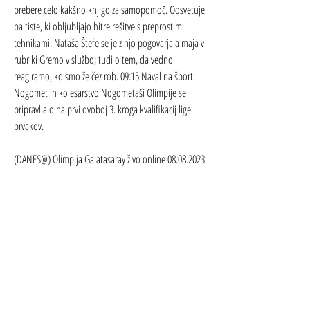
prebere celo kakšno knjigo za samopomoč. Odsvetuje 
pa tiste, ki obljubljajo hitre rešitve s preprostimi 
tehnikami. Nataša Štefe se je z njo pogovarjala maja v 
rubriki Gremo v službo; tudi o tem, da vedno 
reagiramo, ko smo že čez rob. 09:15 Naval na šport: 
Nogomet in kolesarstvo Nogometaši Olimpije se 
pripravljajo na prvi dvoboj 3. kroga kvalifikacij lige 
prvakov.
(DANES@) Olimpija Galatasaray živo online 08.08.2023
(ŠPORT TV=) Olimpija Ljubljana Galatasaray v živo 
online 8 a
si[[[glejte v živo]]#] Olimpija Ljubljana vs Galatasaray 
v živ | GroupNZS – Nogometna zveza 
Slovenije[GLEDATI TELEVIZIJO===] Olimpija Galatasaray 
živo online 8 aRadio Slovenija v živoNa sporedu, 8. 8. 
06:38 Športna zgodba: Košarka Za slovensko 