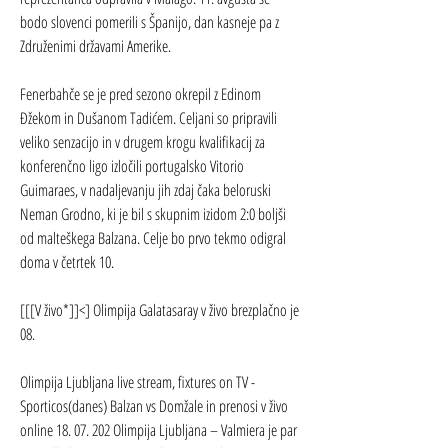
bodo slovenci pomerili s Španijo, dan kasneje pa z 
Združenimi državami Amerike.
Fenerbahče se je pred sezono okrepil z Edinom 
Đžekom in Dušanom Tadićem. Celjani so pripravili 
veliko senzacijo in v drugem krogu kvalifikacij za 
konferenčno ligo izločili portugalsko Vitorio 
Guimaraes, v nadaljevanju jih zdaj čaka beloruski 
Neman Grodno, ki je bil s skupnim izidom 2:0 boljši 
od malteškega Balzana. Celje bo prvo tekmo odigral 
doma v četrtek 10.
[[[V živo*]]<] Olimpija Galatasaray v živo brezplačno je 
08.
Olimpija Ljubljana live stream, fixtures on TV - 
Sporticos(danes) Balzan vs Domžale in prenosi v živo 
online 18. 07. 202 Olimpija Ljubljana – Valmiera je par 