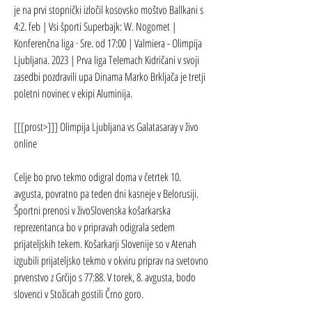
je na prvi stopnički izločil kosovsko moštvo Ballkani s 
4:2. feb | Vsi športi Superbajk: W. Nogomet | 
Konferenčna liga · Sre. od 17:00 | Valmiera - Olimpija 
Ljubljana. 2023 | Prva liga Telemach Kidričani v svoji 
zasedbi pozdravili upa Dinama Marko Brkljača je tretji 
poletni novinec v ekipi Aluminija.
[[[prost>]]] Olimpija Ljubljana vs Galatasaray v živo 
online
Celje bo prvo tekmo odigral doma v četrtek 10. 
avgusta, povratno pa teden dni kasneje v Belorusiji. 
Športni prenosi v živoSlovenska košarkarska 
reprezentanca bo v pripravah odigrala sedem 
prijateljskih tekem. Košarkarji Slovenije so v Atenah 
izgubili prijateljsko tekmo v okviru priprav na svetovno 
prvenstvo z Grčijo s 77:88. V torek, 8. avgusta, bodo 
slovenci v Stožicah gostili Črno goro.