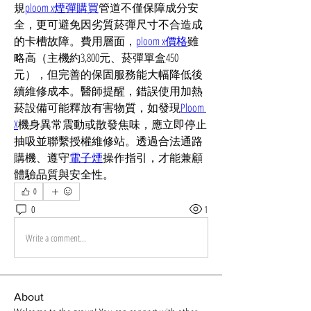
規
ploom x煙彈購買
管道不僅保障成分安
全，更可避免因劣質菸彈尺寸不合造成
的卡槽故障。費用層面，
ploom x價格
雖
略高（主機約3,800元、菸彈單盒450
元），但完善的保固服務能大幅降低後
續維修成本。醫師提醒，錯誤使用加熱
菸設備可能釋放有害物質，如發現
Ploom 
X
機身異常震動或散發焦味，應立即停止
抽吸並聯繫授權維修站。透過合法通路
購機、遵守
電子煙
操作指引，才能兼顧
體驗品質與安全性。
0
0
1
Write a comment...
About