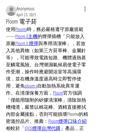
Anonymous
April 23, 2025
Ploom 電子菸
使用
Ploomx
時，務必嚴格遵守原廠規範
——
Ploom X主機
的煙彈插槽「只能放入
原廠
Ploom X 煙彈
與專用清潔棒」，若放
入其他異物（如第三方菸草棒、金屬針
等），可能導致電路短路、機體過熱甚
至觸電風險。台灣潮濕氣候易使電子零
件受潮，操作時應避開浴室等高濕環
境，並在機身溫度過高時立即暫停使
用，避免
ploom x
自動加熱系統異常運
作。在清潔保養方面，
Ploom
官方強調
「僅能用隨附的矽膠清潔棒」清除加熱
槽殘渣，嚴禁以棉花棒、酒精直接擦拭
內部金屬接點，否則可能損壞Ploomx的精
密溫控晶片。推薦：
Ploom煙彈口味介紹
相較於「
IQOS煙彈台灣代購
」產品，正